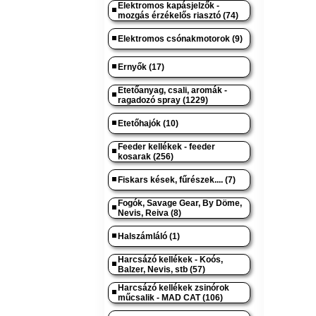
Elektromos kapásjelzők -
mozgás érzékelős riasztó (74)
Elektromos csónakmotorok (9)
Ernyők (17)
Etetőanyag, csali, aromák -
ragadozó spray (1229)
Etetőhajók (10)
Feeder kellékek - feeder
kosarak (256)
Fiskars kések, fűrészek.... (7)
Fogók, Savage Gear, By Döme,
Nevis, Reiva (8)
Halszámláló (1)
Harcsázó kellékek - Koós,
Balzer, Nevis, stb (57)
Harcsázó kellékek zsinórok
műcsalik - MAD CAT (106)