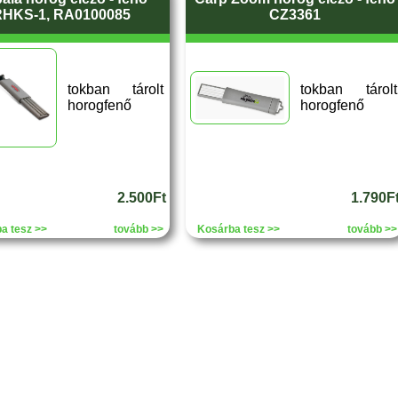
RHKS-1, RA0100085
CZ3361
tokban tárolt
tokban tárolt
horogfenő
horogfenő
2.500Ft
1.790F
a tesz >>
tovább >>
Kosárba tesz >>
tovább >>