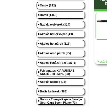
Orsók (612)
Botok (1368)
Rapala woblerek (314)
Akciós bot-orsó pár (43)
Akciós bot párok (116)
Akciós orsó párok (85)
Kosárb
Akciós ruházati szettek (1)
Folyamatos KIÁRUSÍTÁS -
AKCIÓ - 20 - 60 % (38)
Akciós szettek (34)
Bojlis kellékek (383)
Doboz - Energo Rapala Savage
Gear Carp Zoom Plano (73)