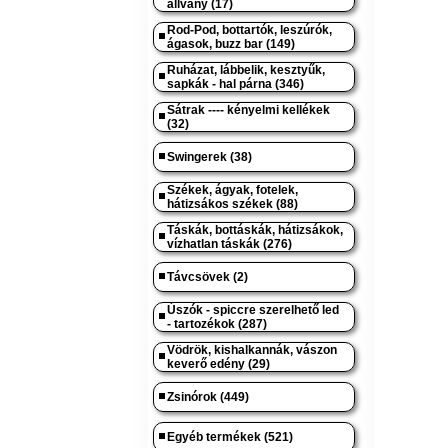
állvány (17)
Rod-Pod, bottartók, leszúrók,
ágasok, buzz bar (149)
Ruházat, lábbelik, kesztyűk,
sapkák - hal párna (346)
Sátrak ---- kényelmi kellékek
(32)
Swingerek (38)
Székek, ágyak, fotelek,
hátizsákos székek (88)
Táskák, bottáskák, hátizsákok,
vízhatlan táskák (276)
Távcsövek (2)
Úszók - spiccre szerelhető led
- tartozékok (287)
Vödrök, kishalkannák, vászon
keverő edény (29)
Zsinórok (449)
Egyéb termékek (521)