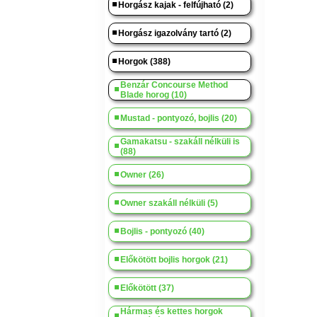
Horgász kajak - felfújható (2)
Horgász igazolvány tartó (2)
Horgok (388)
Benzár Concourse Method
Blade horog (10)
Mustad - pontyozó, bojlis (20)
Gamakatsu - szakáll nélküli is
(88)
Owner (26)
Owner szakáll nélküli (5)
Bojlis - pontyozó (40)
Előkötött bojlis horgok (21)
Előkötött (37)
Hármas és kettes horgok