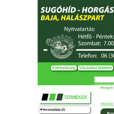
Elérhetőség
Vásárlási feltétek
Horgok
TERMÉKEK
Horog 
Versenyláda (2)
Rap