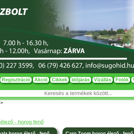
Regisztráció
Akció
Cikkek
Időjárás
Vízállás
Fotók
>
élező - horog fenő
ala horog élező - fenő
Carp Zoom horog élező - fenő