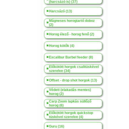
(harcsázó is) (37)
Harcsázó (13)
Mágneses horogtartó doboz
(2)
Horog élező - horog fenő (2)
Horog kötők (4)
Excalibur Barbel feeder (8)
Előkötött horgok csalitüskével
szerelve (34)
Offset - drop shot horgok (13)
Védett (elakadás mentes)
horog (2)
Carp Zoom lapkás süllőző
horog (6)
Előkötött horgok quickstop
tüskével szerelve (4)
Guru (16)