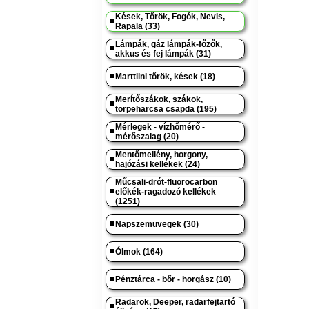
Kések, Tőrök, Fogók, Nevis,
Rapala (33)
Lámpák, gáz lámpák-főzők,
akkus és fej lámpák (31)
Marttiini tőrök, kések (18)
Merítőszákok, szákok,
törpeharcsa csapda (195)
Mérlegek - vízhőmérő -
mérőszalag (20)
Mentőmellény, horgony,
hajózási kellékek (24)
Műcsali-drót-fluorocarbon
előkék-ragadozó kellékek
(1251)
Napszemüvegek (30)
Ólmok (164)
Pénztárca - bőr - horgász (10)
Radarok, Deeper, radarfejtartó