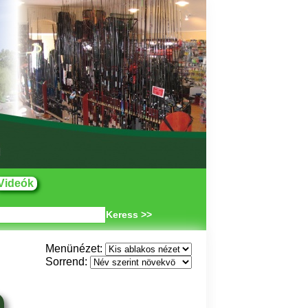
Videók
Keress >>
Menünézet:
Sorrend: