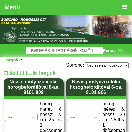
Menü
Keress >>
>
Horgok
Sorrend:
Előkötött bojlis horgok
Nevis pontyozó előke
Nevis pontyozó előke
horogbefordítóval 8-as,
horogbefordítóval 6-os,
8101-908
8101-906
horog
horog
méret: 8,
méret: 6,
hossz: 23
hossz: 23
cm, 25 lbs,
cm, 25 lbs,
1
1
db/csomag
db/csomag