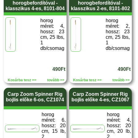
horogbefordítóval -
horogbefordítóval -
klasszikus 4-es, 8101-804
klasszikus 2-es, 8101-802
horog
horog
méret: 4,
méret: 2,
hossz: 23
hossz: 23
cm, 25 lbs,
cm, 25 lbs,
1
1
db/csomag
db/csomag
490Ft
490Ft
Kosárba tesz >>
tovább >>
Kosárba tesz >>
tovább >>
Carp Zoom Spinner Rig
Carp Zoom Spinner Rig
bojlis előke 6-os, CZ1074
bojlis előke 4-es, CZ1067
horog
horog
méret: 6,
méret: 4,
hossz: 20
hossz: 20
cm, 15 lb,
cm, 20 lb,
2
2