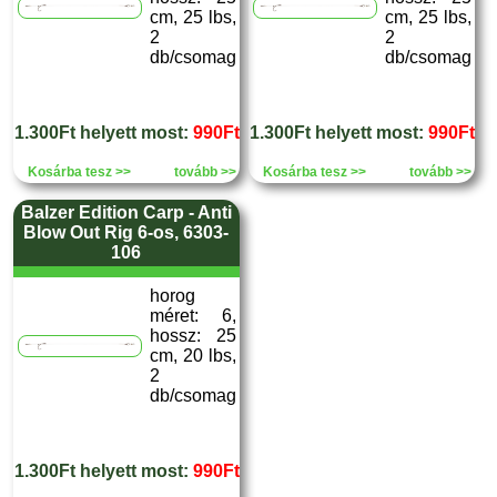
cm, 25 lbs,
cm, 25 lbs,
2
2
db/csomag
db/csomag
1.300Ft helyett most:
990Ft
1.300Ft helyett most:
990Ft
Kosárba tesz >>
tovább >>
Kosárba tesz >>
tovább >>
Balzer Edition Carp - Anti
Blow Out Rig 6-os, 6303-
106
horog
méret: 6,
hossz: 25
cm, 20 lbs,
2
db/csomag
1.300Ft helyett most:
990Ft