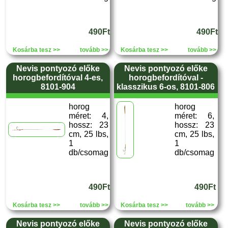
490Ft
490Ft
Kosárba tesz >>
tovább >>
Kosárba tesz >>
tovább >>
Nevis pontyozó előke
Nevis pontyozó előke
horogbefordítóval 4-es,
horogbefordítóval -
8101-904
klasszikus 6-os, 8101-806
horog
horog
méret: 4,
méret: 6,
hossz: 23
hossz: 23
cm, 25 lbs,
cm, 25 lbs,
1
1
db/csomag
db/csomag
490Ft
490Ft
Kosárba tesz >>
tovább >>
Kosárba tesz >>
tovább >>
Nevis pontyozó előke
Nevis pontyozó előke