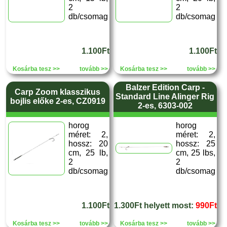
2
2
db/csomag
db/csomag
1.100Ft
1.100Ft
Kosárba tesz >>
tovább >>
Kosárba tesz >>
tovább >>
Balzer Edition Carp -
Carp Zoom klasszikus
Standard Line Alinger Rig
bojlis előke 2-es, CZ0919
2-es, 6303-002
horog
horog
méret: 2,
méret: 2,
hossz: 20
hossz: 25
cm, 25 lb,
cm, 25 lbs,
2
2
db/csomag
db/csomag
1.100Ft
1.300Ft helyett most:
990Ft
Kosárba tesz >>
tovább >>
Kosárba tesz >>
tovább >>