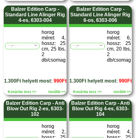
Balzer Edition Carp -
Balzer Edition Carp -
Standard Line Alinger Rig
Standard Line Alinger Rig
4-es, 6303-004
6-os, 6303-006
horog
horog
méret: 4,
méret: 6,
hossz: 25
hossz: 25
cm, 25 lbs,
cm, 20 lbs,
2
2
db/csomag
db/csomag
1.300Ft helyett most:
990Ft
1.300Ft helyett most:
990Ft
Kosárba tesz >>
tovább >>
Kosárba tesz >>
tovább >>
Balzer Edition Carp - Anti
Balzer Edition Carp - Anti
Blow Out Rig 2-es, 6303-
Blow Out Rig 4-es, 6303-
102
104
horog
horog
méret: 2,
méret: 4,
hossz: 25
hossz: 25