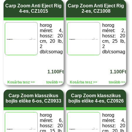
Carp Zoom Anti Eject Rig
Carp Zoom Anti Eject Rig
4-es, CZ1015
2-es, CZ1008
horog
horog
méret: 4,
méret: 2,
hossz: 20
hossz: 20
cm, 20 lb,
cm, 25 lb,
2
2
db/csomag
db/csomag
1.100Ft
1.100Ft
Kosárba tesz >>
tovább >>
Kosárba tesz >>
tovább >>
Carp Zoom klasszikus
Carp Zoom klasszikus
bojlis előke 6-os, CZ0933
bojlis előke 4-es, CZ0926
horog
horog
méret: 6,
méret: 4,
hossz: 20
hossz: 20
cm, 15 lb,
cm, 20 lb,