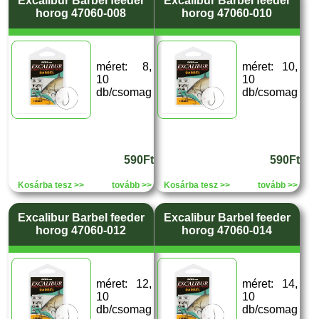
Excalibur Barbel feeder
Excalibur Barbel feeder
horog 47060-008
horog 47060-010
méret: 8,
méret: 10,
10
10
db/csomag
db/csomag
590Ft
590Ft
Kosárba tesz >>
tovább >>
Kosárba tesz >>
tovább >>
Excalibur Barbel feeder
Excalibur Barbel feeder
horog 47060-012
horog 47060-014
méret: 12,
méret: 14,
10
10
db/csomag
db/csomag