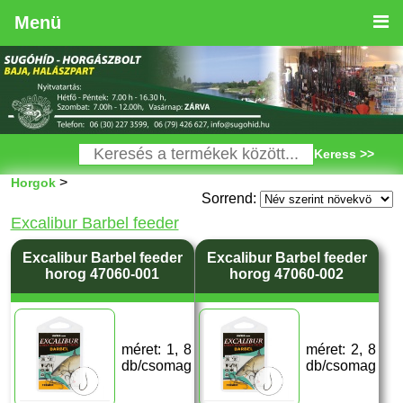
Menü
Keress >>
>
Horgok
Sorrend:
Excalibur Barbel feeder
Excalibur Barbel feeder
Excalibur Barbel feeder
horog 47060-001
horog 47060-002
méret: 1, 8
méret: 2, 8
db/csomag
db/csomag