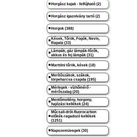
Horgász kajak - felfújható (2)
Horgász igazolvány tartó (2)
Horgok (388)
Kések, Tőrök, Fogók, Nevis,
Rapala (33)
Lámpák, gáz lámpák-főzők,
akkus és fej lámpák (31)
Marttiini tőrök, kések (18)
Merítőszákok, szákok,
törpeharcsa csapda (195)
Mérlegek - vízhőmérő -
mérőszalag (20)
Mentőmellény, horgony,
hajózási kellékek (24)
Műcsali-drót-fluorocarbon
előkék-ragadozó kellékek
(1251)
Napszemüvegek (30)