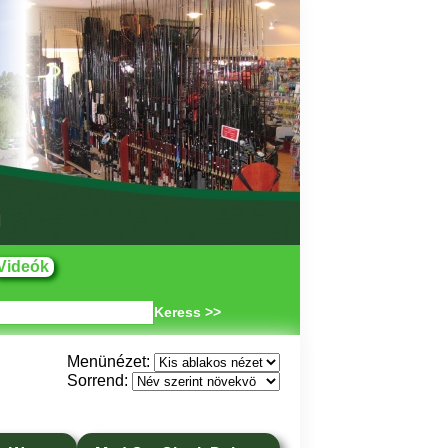
Videók
Keress >>
Menünézet:
Sorrend: