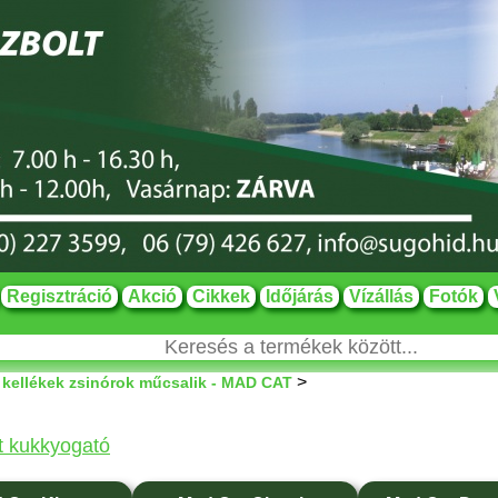
Regisztráció
Akció
Cikkek
Időjárás
Vízállás
Fotók
>
 kellékek zsinórok műcsalik - MAD CAT
 kukkyogató