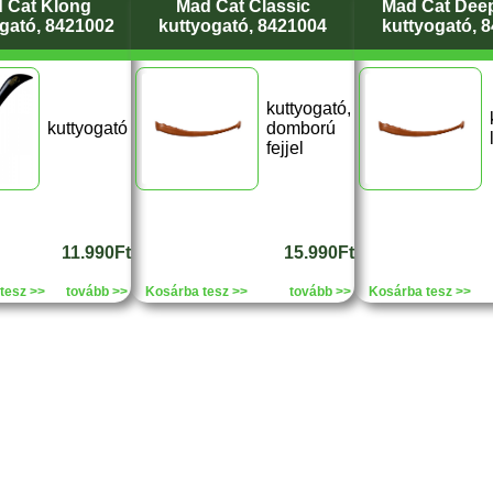
 Cat Klong
Mad Cat Classic
Mad Cat Dee
gató, 8421002
kuttyogató, 8421004
kuttyogató, 
kuttyogató,
kuttyogató
domború
fejjel
11.990Ft
15.990Ft
tesz >>
tovább >>
Kosárba tesz >>
tovább >>
Kosárba tesz >>