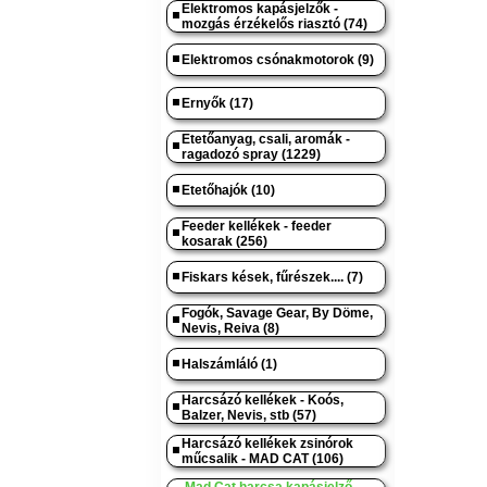
Elektromos kapásjelzők -
mozgás érzékelős riasztó (74)
Elektromos csónakmotorok (9)
Ernyők (17)
Etetőanyag, csali, aromák -
ragadozó spray (1229)
Etetőhajók (10)
Feeder kellékek - feeder
kosarak (256)
Fiskars kések, fűrészek.... (7)
Fogók, Savage Gear, By Döme,
Nevis, Reiva (8)
Halszámláló (1)
Harcsázó kellékek - Koós,
Balzer, Nevis, stb (57)
Harcsázó kellékek zsinórok
műcsalik - MAD CAT (106)