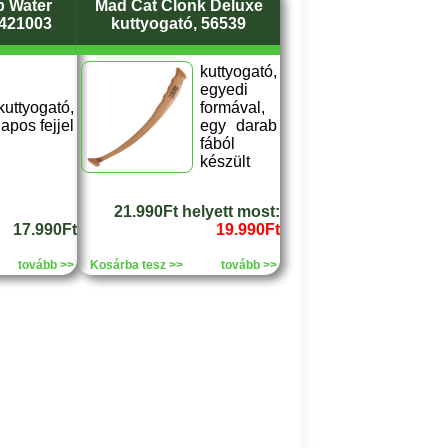
p Water
Mad Cat Clonk Deluxe
8421003
kuttyogató, 56539
kuttyogató,
egyedi
kuttyogató,
formával,
lapos fejjel
egy darab
fából
készült
21.990Ft helyett most:
17.990Ft
19.990Ft
tovább >>
Kosárba tesz >>
tovább >>