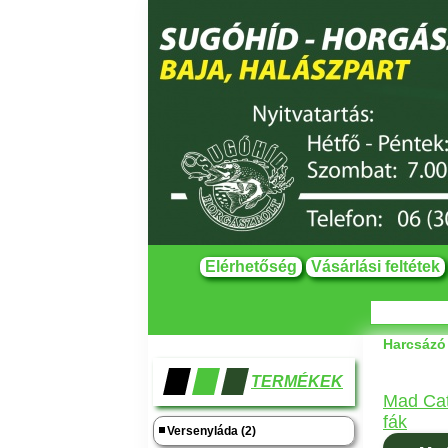
Elérhetőség
Vásárlási feltétek
Harcsázó
TERMÉKEK
Mad Cat
fák
Versenyláda (2)