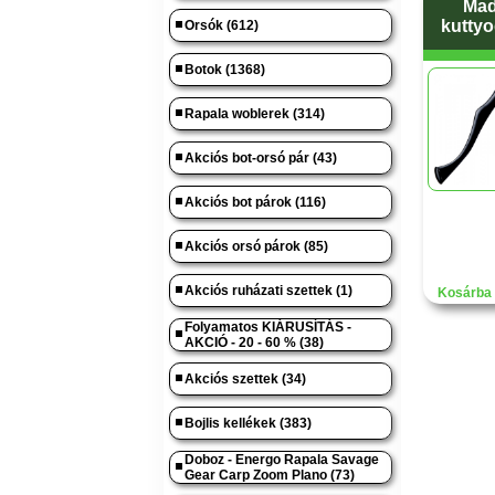
Mad
kuttyo
Orsók (612)
Botok (1368)
Rapala woblerek (314)
Akciós bot-orsó pár (43)
Akciós bot párok (116)
Akciós orsó párok (85)
Akciós ruházati szettek (1)
Kosárba 
Folyamatos KIÁRUSÍTÁS -
AKCIÓ - 20 - 60 % (38)
Akciós szettek (34)
Bojlis kellékek (383)
Doboz - Energo Rapala Savage
Gear Carp Zoom Plano (73)