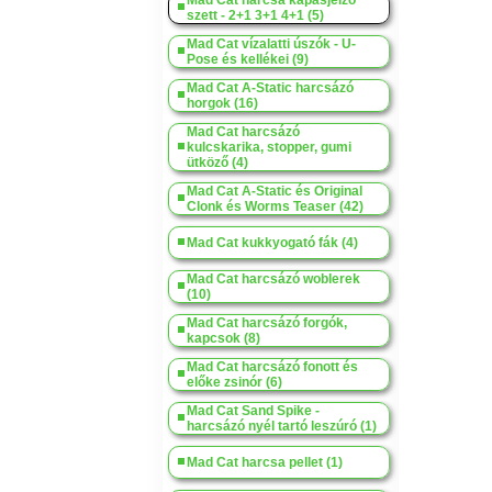
Mad Cat harcsa kapásjelző
szett - 2+1 3+1 4+1 (5)
Mad Cat vízalatti úszók - U-
Pose és kellékei (9)
Mad Cat A-Static harcsázó
horgok (16)
Mad Cat harcsázó
kulcskarika, stopper, gumi
ütköző (4)
Mad Cat A-Static és Original
Clonk és Worms Teaser (42)
Mad Cat kukkyogató fák (4)
Mad Cat harcsázó woblerek
(10)
Mad Cat harcsázó forgók,
kapcsok (8)
Mad Cat harcsázó fonott és
előke zsinór (6)
Mad Cat Sand Spike -
harcsázó nyél tartó leszúró (1)
Mad Cat harcsa pellet (1)