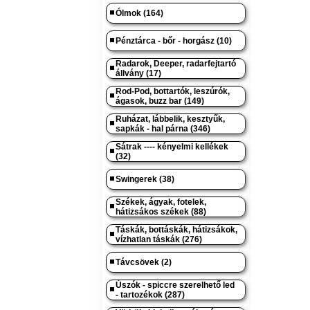
Ólmok (164)
Pénztárca - bőr - horgász (10)
Radarok, Deeper, radarfejtartó
állvány (17)
Rod-Pod, bottartók, leszúrók,
ágasok, buzz bar (149)
Ruházat, lábbelik, kesztyűk,
sapkák - hal párna (346)
Sátrak ---- kényelmi kellékek
(32)
Swingerek (38)
Székek, ágyak, fotelek,
hátizsákos székek (88)
Táskák, bottáskák, hátizsákok,
vízhatlan táskák (276)
Távcsövek (2)
Úszók - spiccre szerelhető led
- tartozékok (287)