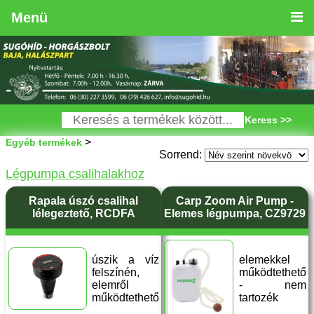
Menü
Keress >>
>
Egyéb termékek
Sorrend:
Légpumpa csalihalakhoz
Rapala úszó csalihal
Carp Zoom Air Pump -
lélegeztető, RCDFA
Elemes légpumpa, CZ9729
úszik a víz
elemekkel
felszínén,
működtethető
elemről
- nem
működtethető
tartozék