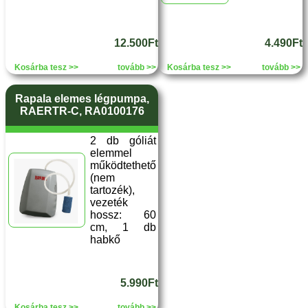
12.500Ft
4.490Ft
Kosárba tesz >>
tovább >>
Kosárba tesz >>
tovább >>
Rapala elemes légpumpa,
RAERTR-C, RA0100176
2 db góliát
elemmel
működtethető
(nem
tartozék),
vezeték
hossz: 60
cm, 1 db
habkő
5.990Ft
Kosárba tesz >>
tovább >>