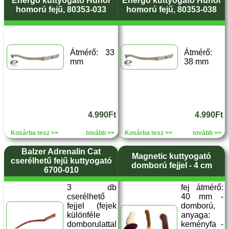
Energo kuttyogató Hunor
Energo kuttyogató Hunor
homorú fejű, 80353-033
homorú fejű, 80353-038
Átmérő: 33
Átmérő:
mm
38 mm
4.990Ft
4.990Ft
Kosárba tesz >>
tovább >>
Kosárba tesz >>
tovább >>
Balzer Adrenalin Cat
Magnetic kuttyogató
cserélhetű fejű kuttyogató
domború fejjel - 4 cm
6700-010
3 db
fej átmérő:
cserélhető
40 mm -
fejjel (fejek
domború,
különféle
anyaga:
domborulattal
keményfa -