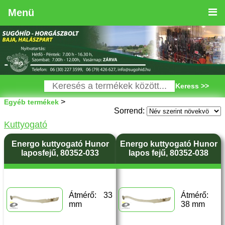
Menü
Keress >>
>
Egyéb termékek
Sorrend:
Kuttyogató
Energo kuttyogató Hunor
Energo kuttyogató Hunor
laposfejű, 80352-033
lapos fejű, 80352-038
Átmérő: 33
Átmérő:
mm
38 mm