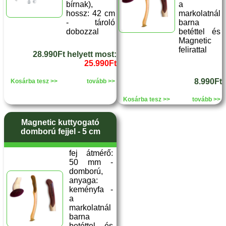
bírnak),
a
hossz: 42 cm
markolatnál
- tároló
barna
dobozzal
betéttel és
Magnetic
felirattal
28.990Ft helyett most:
25.990Ft
8.990Ft
Kosárba tesz >>
tovább >>
Kosárba tesz >>
tovább >>
Magnetic kuttyogató
domború fejjel - 5 cm
fej átmérő:
50 mm -
domború,
anyaga:
keményfa -
a
markolatnál
barna
betéttel és