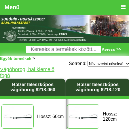
Menü
Keress >>
>
Egyéb termékek
Sorrend:
Vágóhorog, hal kiemelő
fogó
Balzer teleszkópos
Balzer teleszkópos
vágóhorog 8218-060
vágóhorog 8218-120
Hossz:
Hossz: 60cm
120cm