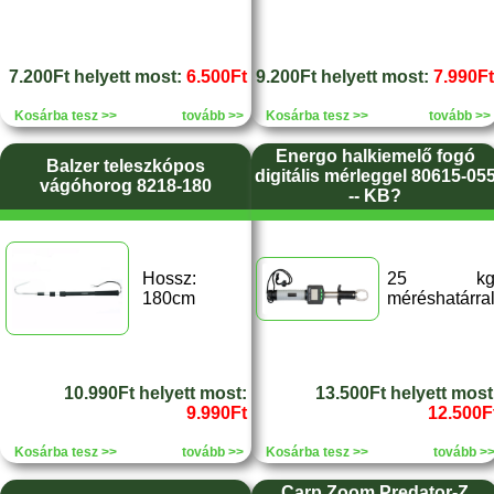
7.200Ft helyett most:
6.500Ft
9.200Ft helyett most:
7.990Ft
Kosárba tesz >>
tovább >>
Kosárba tesz >>
tovább >>
Energo halkiemelő fogó
Balzer teleszkópos
digitális mérleggel 80615-05
vágóhorog 8218-180
-- KB?
Hossz:
25 k
180cm
méréshatárra
10.990Ft helyett most:
13.500Ft helyett most
9.990Ft
12.500F
Kosárba tesz >>
tovább >>
Kosárba tesz >>
tovább >
Carp Zoom Predator-Z