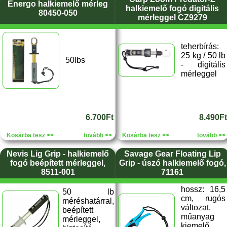
Energo halkiemelő mérleg
halkiemelő fogó digitális
80450-050
mérleggel CZ9279
teherbírás:
25 kg / 50 lb
50lbs
- digitális
mérleggel
6.700Ft
8.490Ft
Kosárba tesz >>
tovább >>
Kosárba tesz >>
tovább >>
Nevis Lig Grip - halkiemelő
Savage Gear Floating Lip
fogó beépített mérleggel,
Grip - úszó halkiemelő fogó,
8511-001
71161
hossz: 16,5
50 lb
cm, rugós
méréshatárral,
változat,
beépített
műanyag
mérleggel,
kiemelő