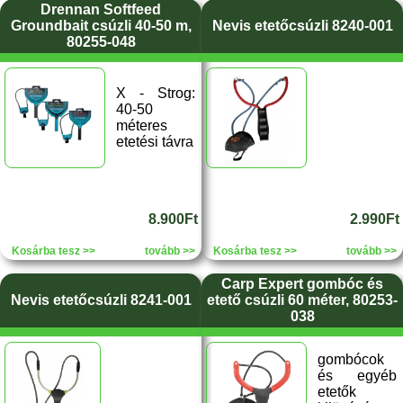
Drennan Softfeed
Groundbait csúzli 40-50 m,
Nevis etetőcsúzli 8240-001
80255-048
X - Strog:
40-50
méteres
etetési távra
8.900Ft
2.990Ft
Kosárba tesz >>
tovább >>
Kosárba tesz >>
tovább >>
Carp Expert gombóc és
Nevis etetőcsúzli 8241-001
etető csúzli 60 méter, 80253-
038
gombócok
és egyéb
etetők