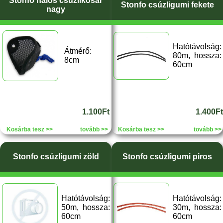
Stonfo hálós csúzlikosár
Stonfo csúzligumi fekete
nagy
Hatótávolság:
Átmérő:
80m, hossza:
8cm
60cm
1.100Ft
1.400Ft
Kosárba tesz >>
tovább >>
Kosárba tesz >>
tovább >>
Stonfo csúzligumi zöld
Stonfo csúzligumi piros
Hatótávolság:
Hatótávolság:
50m, hossza:
30m, hossza:
60cm
60cm