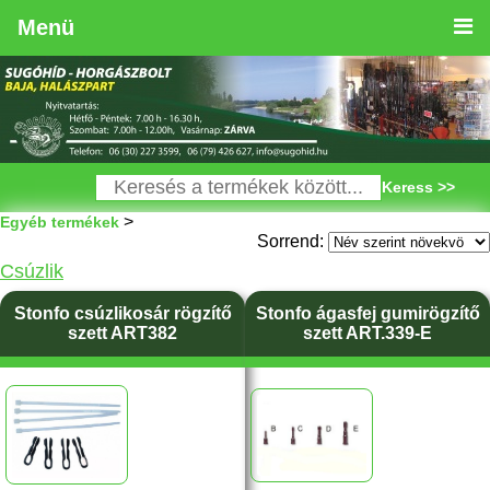
Menü
Keress >>
>
Egyéb termékek
Sorrend:
Csúzlik
Stonfo csúzlikosár rögzítő
Stonfo ágasfej gumirögzítő
szett ART382
szett ART.339-E