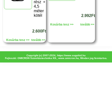
rész +
4,5
méter
kötél
2.992Ft
Kosárba tesz >>
tovább >>
2.600Ft
Kosárba tesz >>
tovább >>
Copyright (c) 2007-2024,
https://www.sugohid.hu
Fejlesztö: OMICRON Számítástechnika Kft.,
www.omicron.hu
, Minden jog fenntartva.