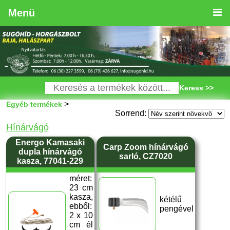
Menü
Keress >>
>
Egyéb termékek
Sorrend:
Hínárvágó
Energo Kamasaki
Carp Zoom hínárvágó
dupla hínárvágó
sarló, CZ7020
kasza, 77041-229
méret:
23 cm
kasza,
kétélű
ebből:
pengével
2 x 10
cm él