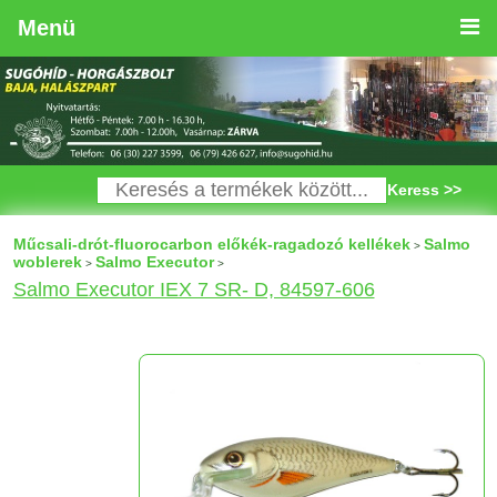
Menü
Keress >>
Műcsali-drót-fluorocarbon előkék-ragadozó kellékek
Salmo
>
woblerek
Salmo Executor
>
>
Salmo Executor IEX 7 SR- D, 84597-606