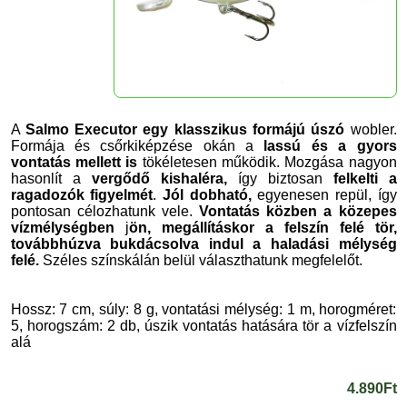
A
Salmo Executor egy klasszikus formájú úszó
wobler.
Formája és csőrkiképzése okán a
lassú és a gyors
vontatás mellett is
tökéletesen működik. Mozgása nagyon
hasonlít a
vergődő kishaléra,
így biztosan
felkelti a
ragadozók figyelmét
.
Jól dobható,
egyenesen repül, így
pontosan célozhatunk vele.
Vontatás közben a közepes
vízmélységben
j
ön, megállításkor a felszín felé tör,
továbbhúzva bukdácsolva indul a haladási mélység
felé.
Széles színskálán belül választhatunk megfelelőt.
Hossz: 7 cm, súly: 8 g, vontatási mélység: 1 m, horogméret:
5, horogszám: 2 db, úszik vontatás hatására tör a vízfelszín
alá
4.890Ft