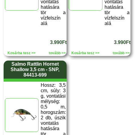
vontatás
vontatás
hatására
hatására
tör a
tör a
vízfelszín
vízfelszín
alá
alá
3.990Ft
3.990Ft
Kosárba tesz >>
tovább >>
Kosárba tesz >>
tovább >>
Salmo Rattlin Hornet
Shallow 3,5 cm - SNP,
84413-699
Hossz: 3,5
cm, súly: 3
g, vontatási
mélység:
0,5 m,
horogszám:
2 db, úszik
vontatás
hatására
tör a