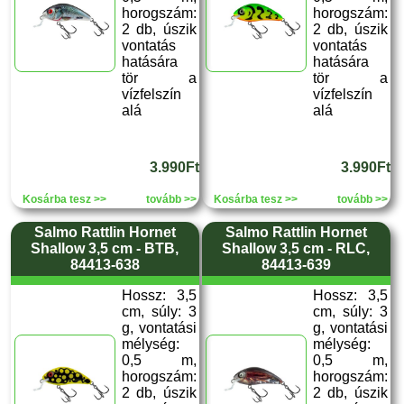
horogszám:
horogszám:
2 db, úszik
2 db, úszik
vontatás
vontatás
hatására
hatására
tör a
tör a
vízfelszín
vízfelszín
alá
alá
3.990Ft
3.990Ft
Kosárba tesz >>
tovább >>
Kosárba tesz >>
tovább >>
Salmo Rattlin Hornet
Salmo Rattlin Hornet
Shallow 3,5 cm - BTB,
Shallow 3,5 cm - RLC,
84413-638
84413-639
Hossz: 3,5
Hossz: 3,5
cm, súly: 3
cm, súly: 3
g, vontatási
g, vontatási
mélység:
mélység:
0,5 m,
0,5 m,
horogszám:
horogszám:
2 db, úszik
2 db, úszik