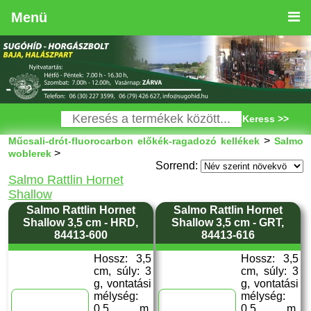
Menü
Keress >>
>
Műcsali-drót-fluorocarbon előkék-ragadozó kellékek
Salmo
>
woblerek
Sorrend:
Salmo Rattlin Hornet
Shallow
Salmo Rattlin Hornet
Salmo Rattlin Hornet
Shallow 3,5 cm - HRD,
Shallow 3,5 cm - GRT,
84413-600
84413-616
Hossz: 3,5
Hossz: 3,5
cm, súly: 3
cm, súly: 3
g, vontatási
g, vontatási
mélység:
mélység:
0,5 m,
0,5 m,