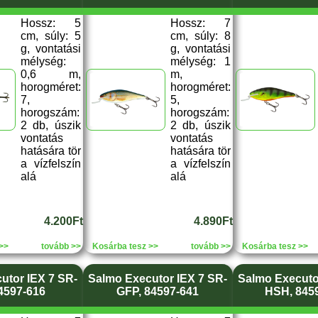
Hossz: 5
Hossz: 7
cm, súly: 5
cm, súly: 8
g, vontatási
g, vontatási
mélység:
mélység: 1
0,6 m,
m,
horogméret:
horogméret:
7,
5,
horogszám:
horogszám:
2 db, úszik
2 db, úszik
vontatás
vontatás
hatására tör
hatására tör
a vízfelszín
a vízfelszín
alá
alá
4.200Ft
4.890Ft
>>
tovább >>
Kosárba tesz >>
tovább >>
Kosárba tesz >>
utor IEX 7 SR-
Salmo Executor IEX 7 SR-
Salmo Executo
4597-616
GFP, 84597-641
HSH, 845