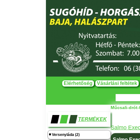
Elérhetőség
Vásárlási feltétek
Műcsali-drót-
TERMÉKEK
Salmo Exec
Versenyláda (2)
Salmo Exec