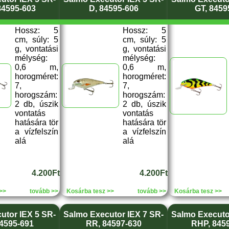
84595-603
D, 84595-606
GT, 8459
Hossz: 5
Hossz: 5
cm, súly: 5
cm, súly: 5
g, vontatási
g, vontatási
mélység:
mélység:
0,6 m,
0,6 m,
horogméret:
horogméret:
7,
7,
horogszám:
horogszám:
2 db, úszik
2 db, úszik
vontatás
vontatás
hatására tör
hatására tör
a vízfelszín
a vízfelszín
alá
alá
4.200Ft
4.200Ft
>>
tovább >>
Kosárba tesz >>
tovább >>
Kosárba tesz >>
utor IEX 5 SR-
Salmo Executor IEX 7 SR-
Salmo Executo
4595-691
RR, 84597-630
RHP, 845