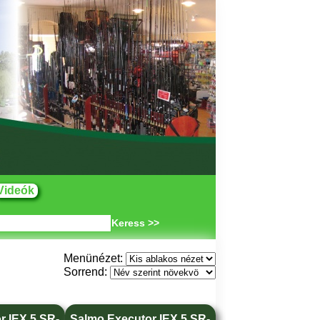
Videók
Keress >>
Menünézet:
Sorrend:
r IEX 5 SR-
Salmo Executor IEX 5 SR-