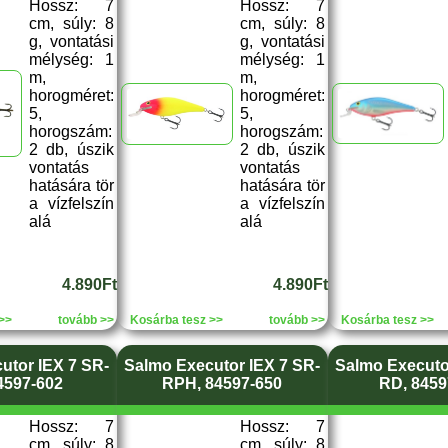
Hossz: 7
Hossz: 7
cm, súly: 8
cm, súly: 8
g, vontatási
g, vontatási
mélység: 1
mélység: 1
m,
m,
horogméret:
horogméret:
5,
5,
horogszám:
horogszám:
2 db, úszik
2 db, úszik
vontatás
vontatás
hatására tör
hatására tör
a vízfelszín
a vízfelszín
alá
alá
4.890Ft
4.890Ft
>>
tovább >>
Kosárba tesz >>
tovább >>
Kosárba tesz >>
utor IEX 7 SR-
Salmo Executor IEX 7 SR-
Salmo Executo
4597-602
RPH, 84597-650
RD, 8459
Hossz: 7
Hossz: 7
cm, súly: 8
cm, súly: 8