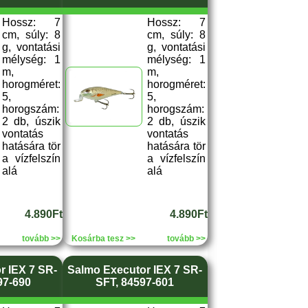
Hossz: 7
Hossz: 7
cm, súly: 8
cm, súly: 8
g, vontatási
g, vontatási
mélység: 1
mélység: 1
m,
m,
horogméret:
horogméret:
5,
5,
horogszám:
horogszám:
2 db, úszik
2 db, úszik
vontatás
vontatás
hatására tör
hatására tör
a vízfelszín
a vízfelszín
alá
alá
4.890Ft
4.890Ft
tovább >>
Kosárba tesz >>
tovább >>
r IEX 7 SR-
Salmo Executor IEX 7 SR-
97-690
SFT, 84597-601