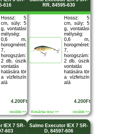
5-616
RR, 84595-630
Hossz: 5
Hossz: 5
cm, súly: 5
cm, súly: 5
g, vontatási
g, vontatási
mélység:
mélység:
0,6 m,
0,6 m,
horogméret:
horogméret:
7,
7,
horogszám:
horogszám:
2 db, úszik
2 db, úszik
vontatás
vontatás
hatására tör
hatására tör
a vízfelszín
a vízfelszín
alá
alá
4.200Ft
4.200Ft
tovább >>
Kosárba tesz >>
tovább >>
r IEX 7 SR-
Salmo Executor IEX 7 SR-
97-603
D, 84597-606