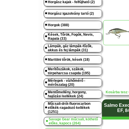
Horgász kajak - felfújható (2)
Horgász igazolvány tartó (2)
Horgok (388)
Kések, Tőrök, Fogók, Nevis,
Rapala (33)
Lámpák, gáz lámpák-főzők,
akkus és fej lámpák (31)
Marttiini tőrök, kések (18)
Merítőszákok, szákok,
törpeharcsa csapda (195)
Mérlegek - vízhőmérő -
mérőszalag (20)
Mentőmellény, horgony,
Kosárba tesz 
hajózási kellékek (24)
Műcsali-drót-fluorocarbon
Salmo Exec
előkék-ragadozó kellékek
EF, 8
(1251)
Savage Gear műcsali, köthető
előke, kapocs (264)