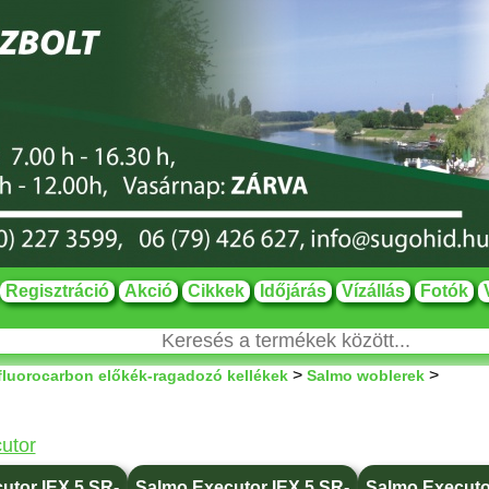
Regisztráció
Akció
Cikkek
Időjárás
Vízállás
Fotók
>
>
fluorocarbon előkék-ragadozó kellékek
Salmo woblerek
utor
utor IEX 5 SR-
Salmo Executor IEX 5 SR-
Salmo Executo