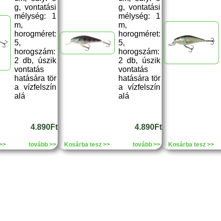
g, vontatási
g, vontatási
mélység: 1
mélység: 1
m,
m,
horogméret:
horogméret:
5,
5,
horogszám:
horogszám:
2 db, úszik
2 db, úszik
vontatás
vontatás
hatására tör
hatására tör
a vízfelszín
a vízfelszín
alá
alá
4.890Ft
4.890Ft
>>
tovább >>
Kosárba tesz >>
tovább >>
Kosárba tesz >>