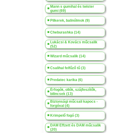
Mann s gumihal és twister
gumi (69)
Pilkerek, balinólmok (9)
Cheburashka (14)
Lukácsi & Kovács műcsalik
(52)
Wizard műcsalik (14)
Csalihal felfűző tű (3)
Predatec karika (6)
Érfogók, ollók, szájfeszítők,
bilincsek (13)
Biztonsági műcsali kapocs -
forgóval (4)
Krimpelő fogó (3)
DAM Effzett és DAM műcsalik
(20)