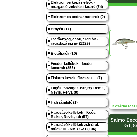
Elektromos kapásjelzők -
mozgás érzékelős riasztó (74)
Elektromos csónakmotorok (9)
Ernyők (17)
Etetőanyag, csali, aromák -
ragadozó spray (1229)
Etetőhajók (10)
Feeder kellékek - feeder
kosarak (256)
Fiskars kések, fűrészek.... (7)
Fogók, Savage Gear, By Döme,
Nevis, Reiva (8)
Halszámláló (1)
Kosárba tesz 
Harcsázó kellékek - Koós,
Balzer, Nevis, stb (57)
Salmo Exec
Harcsázó kellékek zsinórok
GT, 8
műcsalik - MAD CAT (106)