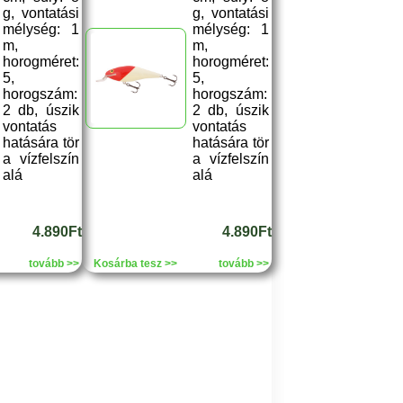
g, vontatási
g, vontatási
mélység: 1
mélység: 1
m,
m,
horogméret:
horogméret:
5,
5,
horogszám:
horogszám:
2 db, úszik
2 db, úszik
vontatás
vontatás
hatására tör
hatására tör
a vízfelszín
a vízfelszín
alá
alá
4.890Ft
4.890Ft
tovább >>
Kosárba tesz >>
tovább >>