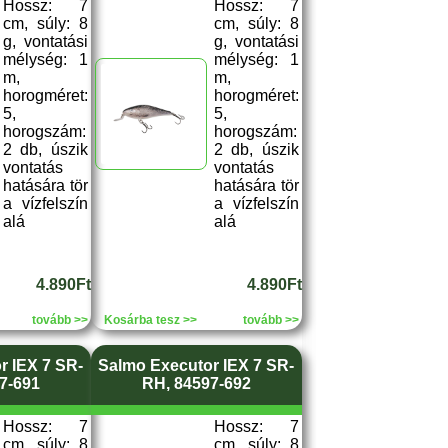
Hossz: 7
Hossz: 7
cm, súly: 8
cm, súly: 8
g, vontatási
g, vontatási
mélység: 1
mélység: 1
m,
m,
horogméret:
horogméret:
5,
5,
horogszám:
horogszám:
2 db, úszik
2 db, úszik
vontatás
vontatás
hatására tör
hatására tör
a vízfelszín
a vízfelszín
alá
alá
4.890Ft
4.890Ft
tovább >>
Kosárba tesz >>
tovább >>
r IEX 7 SR-
Salmo Executor IEX 7 SR-
7-691
RH, 84597-692
Hossz: 7
Hossz: 7
cm, súly: 8
cm, súly: 8