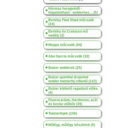
Hármas horogvédő -
felpattintható - woblerhez.... (5)
Berkley Flatt Shad műcsalik
(24)
Berkley és Cralusso mű
nadály (2)
Mepps műcsalik (94)
Abu Garcia műcsalik (32)
Balzer woblerek (25)
Balzer-gumihal dropshot
wobler twisterfej villantó (143)
Balzer köthető ragadozó előke
(4)
Fluorocarbon, Hardmono, acél
és kevlar előkék (39)
Twisterfejek (106)
Műlégy, műlégy készletek (5)