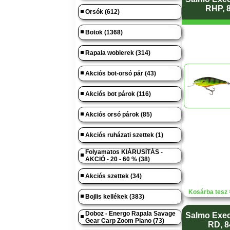
RHP, 
Orsók (612)
Botok (1368)
Rapala woblerek (314)
Akciós bot-orsó pár (43)
Akciós bot párok (116)
Akciós orsó párok (85)
Akciós ruházati szettek (1)
Folyamatos KIÁRUSÍTÁS -
AKCIÓ - 20 - 60 % (38)
Akciós szettek (34)
Kosárba tesz 
Bojlis kellékek (383)
Doboz - Energo Rapala Savage
Salmo Exec
Gear Carp Zoom Plano (73)
RD, 8