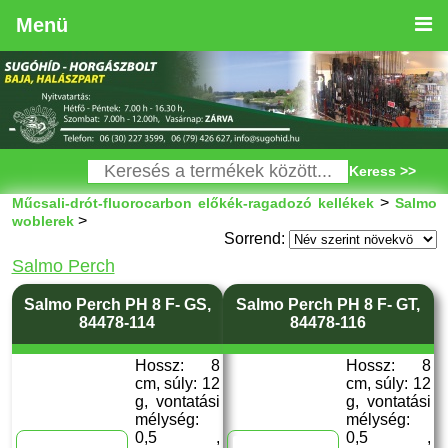
Menü
Keress >>
>
Műcsali-drót-fluorocarbon előkék-ragadozó kellékek
Salmo
>
woblerek
Sorrend:
Salmo Perch
Salmo Perch PH 8 F- GS,
Salmo Perch PH 8 F- GT,
84478-114
84478-116
Hossz: 8
Hossz: 8
cm, súly: 12
cm, súly: 12
g, vontatási
g, vontatási
mélység:
mélység:
0,5 ,
0,5 ,