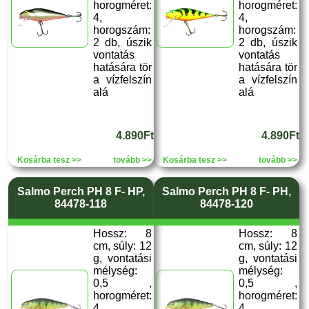
horogméret:
horogméret:
4,
4,
horogszám:
horogszám:
2 db, úszik
2 db, úszik
vontatás
vontatás
hatására tör
hatására tör
a vízfelszín
a vízfelszín
alá
alá
4.890Ft
4.890Ft
Kosárba tesz >>
tovább >>
Kosárba tesz >>
tovább >>
Salmo Perch PH 8 F- HP,
Salmo Perch PH 8 F- PH,
84478-118
84478-120
Hossz: 8
Hossz: 8
cm, súly: 12
cm, súly: 12
g, vontatási
g, vontatási
mélység:
mélység:
0,5 ,
0,5 ,
horogméret:
horogméret:
4,
4,