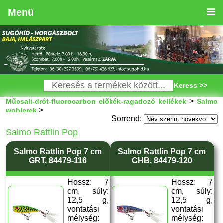
Menü
Keress >>
>
Műcsali-drót-fluorocarbon előkék-ragadozó kellékek
Salmo
>
woblerek
Sorrend:
Salmo Rattlin Pop
Salmo Rattlin Pop 7 cm
Salmo Rattlin Pop 7 cm
GRT, 84479-116
CHB, 84479-120
Hossz: 7
Hossz: 7
cm, súly:
cm, súly:
12,5 g,
12,5 g,
vontatási
vontatási
mélység:
mélység: