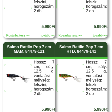
felszíni,
felszíni,
horogszám:
horogszám:
2 db
2 db
5.990Ft
5.990Ft
Kosárba tesz >>
tovább >>
Kosárba tesz >>
tovább >>
Salmo Rattlin Pop 7 cm
Salmo Rattlin Pop 7 cm
MAM, 84479-121
HTD, 84479-141
Hossz: 7
Hossz: 7
cm, súly:
cm, súly:
12,5 g,
12,5 g,
vontatási
vontatási
mélység:
mélység:
felszíni,
felszíni,
horogszám:
horogszám:
2 db
2 db
5.990Ft
5.990Ft