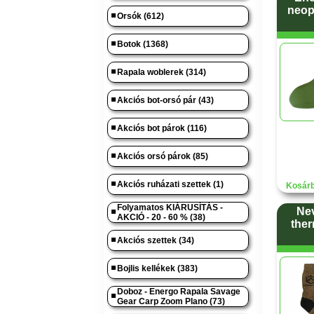
neop
Orsók (612)
Botok (1368)
Rapala woblerek (314)
Akciós bot-orsó pár (43)
Akciós bot párok (116)
Akciós orsó párok (85)
Akciós ruházati szettek (1)
Kosárb
Folyamatos KIÁRUSÍTÁS -
Nev
AKCIÓ - 20 - 60 % (38)
ther
Akciós szettek (34)
Bojlis kellékek (383)
Doboz - Energo Rapala Savage
Gear Carp Zoom Plano (73)