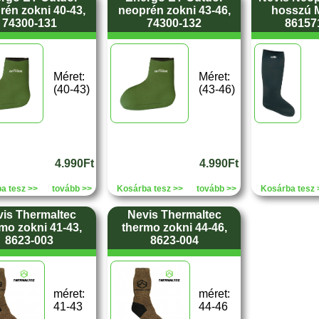
rén zokni 40-43,
neoprén zokni 43-46,
hosszú M
74300-131
74300-132
861571
Méret:
Méret:
(40-43)
(43-46)
4.990Ft
4.990Ft
a tesz >>
tovább >>
Kosárba tesz >>
tovább >>
Kosárba tesz 
is Thermaltec
Nevis Thermaltec
mo zokni 41-43,
thermo zokni 44-46,
8623-003
8623-004
méret:
méret:
41-43
44-46