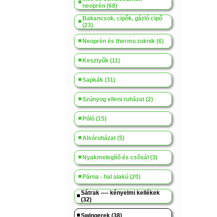
neoprén (68)
Bakancsok, cipők, gázló cipő
(23)
Neoprén és thermo zoknik (6)
Kesztyűk (11)
Sapkák (31)
Szúnyog elleni ruházat (2)
Póló (15)
Alsóruházat (5)
Nyakmelegítő és csősál (3)
Párna - hal alakú (20)
Sátrak ---- kényelmi kellékek
(32)
Swingerek (38)