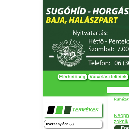
Elérhetőség
Vásárlási feltétek
Ruházat
TERMÉKEK
Neopr
zoknik
Versenyláda (2)
Ene