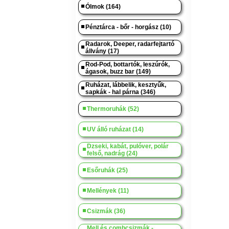
Ólmok (164)
Pénztárca - bőr - horgász (10)
Radarok, Deeper, radarfejtartó
állvány (17)
Rod-Pod, bottartók, leszúrók,
ágasok, buzz bar (149)
Ruházat, lábbelik, kesztyűk,
sapkák - hal párna (346)
Thermoruhák (52)
UV álló ruházat (14)
Dzseki, kabát, pulóver, polár
felső, nadrág (24)
Esőruhák (25)
Mellények (11)
Csizmák (36)
Mell és combcsizmák -