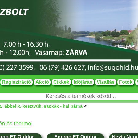
Regisztráció
Akció
Cikkek
Időjárás
Vízállás
Fotók
>
, lábbelik, kesztyűk, sapkák - hal párna
én és thermo
rgo ET Outdor
Energo ET Outdor
Nevis Neop