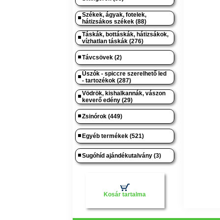
Székek, ágyak, fotelek,
hátizsákos székek (88)
Táskák, bottáskák, hátizsákok,
vízhatlan táskák (276)
Távcsövek (2)
Úszók - spiccre szerelhető led
- tartozékok (287)
Vödrök, kishalkannák, vászon
keverő edény (29)
Zsinórok (449)
Egyéb termékek (521)
Sugóhíd ajándékutalvány (3)
Kosár tartalma