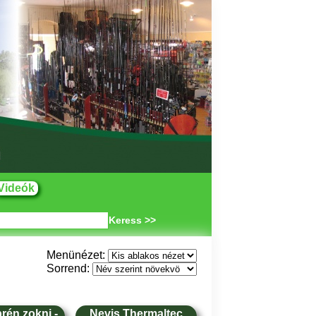
Videók
Keress >>
Menünézet:
Sorrend:
rén zokni -
Nevis Thermaltec