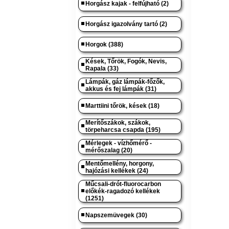
Horgász kajak - felfújható (2)
Horgász igazolvány tartó (2)
Horgok (388)
Kések, Tőrök, Fogók, Nevis,
Rapala (33)
Lámpák, gáz lámpák-főzők,
akkus és fej lámpák (31)
Marttiini tőrök, kések (18)
Merítőszákok, szákok,
törpeharcsa csapda (195)
Mérlegek - vízhőmérő -
mérőszalag (20)
Mentőmellény, horgony,
hajózási kellékek (24)
Műcsali-drót-fluorocarbon
előkék-ragadozó kellékek
(1251)
Napszemüvegek (30)