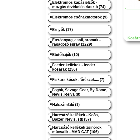
Elektromos kapásjelzők -
mozgás érzékelős riasztó (74)
Elektromos csónakmotorok (9)
Ernyők (17)
Kosárb
Etetőanyag, csali, aromák -
ragadozó spray (1229)
Etetőhajók (10)
Feeder kellékek - feeder
kosarak (256)
Fiskars kések, fűrészek.... (7)
Fogók, Savage Gear, By Döme,
Nevis, Reiva (8)
Halszámláló (1)
Harcsázó kellékek - Koós,
Balzer, Nevis, stb (57)
Harcsázó kellékek zsinórok
műcsalik - MAD CAT (106)