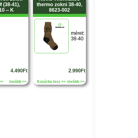
 (38-41),
thermo zokni 38-40,
0 -- K
8623-002
méret:
38-40
4.490Ft
2.990Ft
>>
tovább >>
Kosárba tesz >>
tovább >>