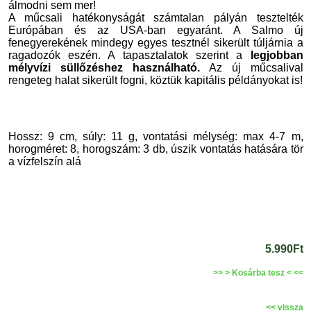
álmodni sem mer!
A műcsali hatékonyságát számtalan pályán tesztelték
Európában és az USA-ban egyaránt. A Salmo új
fenegyerekének mindegy egyes tesztnél sikerült túljárnia a
ragadozók eszén. A tapasztalatok szerint a
legjobban
mélyvízi süllőzéshez használható.
Az új műcsalival
rengeteg halat sikerült fogni, köztük kapitális példányokat is!
Hossz: 9 cm, súly: 11 g, vontatási mélység: max 4-7 m,
horogméret: 8, horogszám: 3 db, úszik vontatás hatására tör
a vízfelszín alá
5.990Ft
>> > Kosárba tesz < <<
<< vissza