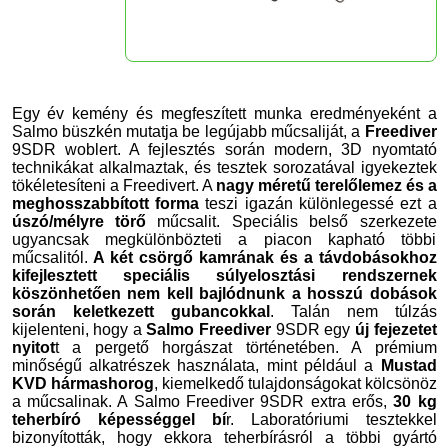
Egy év kemény és megfeszített munka eredményeként a
Salmo büszkén mutatja be legújabb műcsaliját, a
Freediver
9SDR woblert. A fejlesztés során modern, 3D nyomtató
technikákat alkalmaztak, és tesztek sorozatával igyekeztek
tökéletesíteni a Freedivert. A
nagy méretű terelőlemez és a
meghosszabbított forma
teszi igazán különlegessé ezt a
úszó/mélyre törő
műcsalit. Speciális belső szerkezete
ugyancsak megkülönbözteti a piacon kapható többi
műcsalitól.
A két csörgő kamrának és a távdobásokhoz
kifejlesztett speciális súlyelosztási rendszernek
köszönhetően nem kell bajlódnunk a hosszú dobások
során keletkezett gubancokkal
. Talán nem túlzás
kijelenteni, hogy a
Salmo Freediver
9SDR egy
új fejezetet
nyitot
t a pergető horgászat történetében. A prémium
minőségű alkatrészek használata, mint például a
Mustad
KVD hármashorog
, kiemelkedő tulajdonságokat kölcsönöz
a műcsalinak. A Salmo Freediver 9SDR extra erős,
30 kg
teherbíró képességgel bí
r. Laboratóriumi tesztekkel
bizonyították, hogy ekkora teherbírásról a többi gyártó