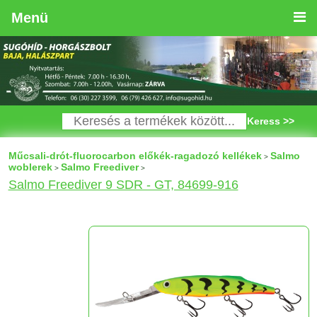
Menü
Keress >>
Műcsali-drót-fluorocarbon előkék-ragadozó kellékek
Salmo
>
woblerek
Salmo Freediver
>
>
Salmo Freediver 9 SDR - GT, 84699-916