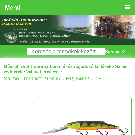
Menü
Keress >>
Műcsali-drót-fluorocarbon előkék-ragadozó kellékek
Salmo
>
woblerek
Salmo Freediver
>
>
Salmo Freediver 9 SDR - HP, 84699-918