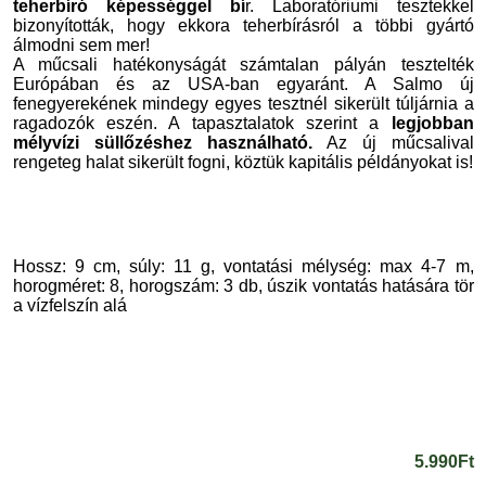
teherbíró képességgel bí
r. Laboratóriumi tesztekkel
bizonyították, hogy ekkora teherbírásról a többi gyártó
álmodni sem mer!
A műcsali hatékonyságát számtalan pályán tesztelték
Európában és az USA-ban egyaránt. A Salmo új
fenegyerekének mindegy egyes tesztnél sikerült túljárnia a
ragadozók eszén. A tapasztalatok szerint a
legjobban
mélyvízi süllőzéshez használható.
Az új műcsalival
rengeteg halat sikerült fogni, köztük kapitális példányokat is!
Hossz: 9 cm, súly: 11 g, vontatási mélység: max 4-7 m,
horogméret: 8, horogszám: 3 db, úszik vontatás hatására tör
a vízfelszín alá
5.990Ft