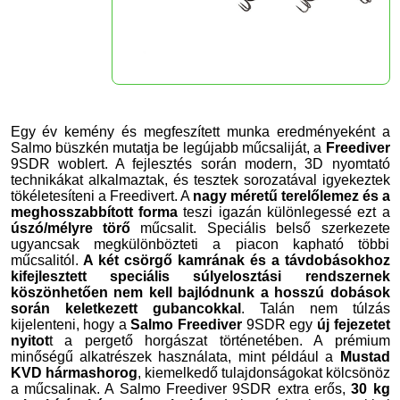
Egy év kemény és megfeszített munka eredményeként a
Salmo büszkén mutatja be legújabb műcsaliját, a
Freediver
9SDR woblert. A fejlesztés során modern, 3D nyomtató
technikákat alkalmaztak, és tesztek sorozatával igyekeztek
tökéletesíteni a Freedivert. A
nagy méretű terelőlemez és a
meghosszabbított forma
teszi igazán különlegessé ezt a
úszó/mélyre törő
műcsalit. Speciális belső szerkezete
ugyancsak megkülönbözteti a piacon kapható többi
műcsalitól.
A két csörgő kamrának és a távdobásokhoz
kifejlesztett speciális súlyelosztási rendszernek
köszönhetően nem kell bajlódnunk a hosszú dobások
során keletkezett gubancokkal
. Talán nem túlzás
kijelenteni, hogy a
Salmo Freediver
9SDR egy
új fejezetet
nyitot
t a pergető horgászat történetében. A prémium
minőségű alkatrészek használata, mint például a
Mustad
KVD hármashorog
, kiemelkedő tulajdonságokat kölcsönöz
a műcsalinak. A Salmo Freediver 9SDR extra erős,
30 kg