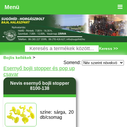
Menü
Keress >>
>
Bojlis kellékek
Sorrend:
Esernyő bojli stopper és pop up
csavar
Nevis esernyő bojli stopper
8100-138
színe: sárga, 20
db/csomag