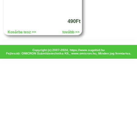
490Ft
Kosárba tesz >>
tovább >>
Copyright (c) 2007-2024,
https://www.sugohid.hu
Fejlesztö: OMICRON Számítástechnika Kft.,
www.omicron.hu
, Minden jog fenntartva.