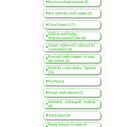
Bot összefogó pántok (5)
Bot nyélvég védő sapka (3)
Carp Expert (17)
Dőlő és jelző bója,
fényvisszaverő fólia (8)
Zsinór süllyesztő, hámozó és
csomóhúzó (4)
Esernyő bojli stopper és pop
up csavar (1)
Etető és csali rakéta - Spomb
(11)
Parittya ()
Forgó védő ütköző (1)
Halmérő - mérlegelő - szákok
(4)
Jelző úszó (4)
Ponty matrac és bölcső