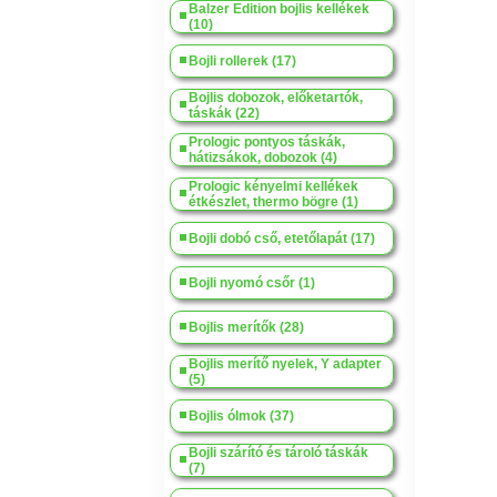
Balzer Edition bojlis kellékek
(10)
Bojli rollerek (17)
Bojlis dobozok, előketartók,
táskák (22)
Prologic pontyos táskák,
hátizsákok, dobozok (4)
Prologic kényelmi kellékek
étkészlet, thermo bögre (1)
Bojli dobó cső, etetőlapát (17)
Bojli nyomó csőr (1)
Bojlis merítők (28)
Bojlis merítő nyelek, Y adapter
(5)
Bojlis ólmok (37)
Bojli szárító és tároló táskák
(7)