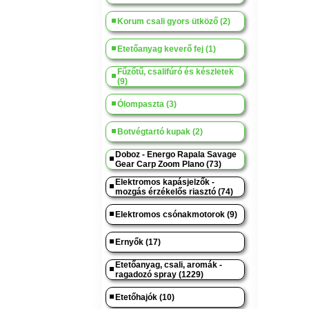
Korum csali gyors ütköző (2)
Etetőanyag keverő fej (1)
Fűzőtű, csalifúró és készletek
(9)
Ólompaszta (3)
Botvégtartó kupak (2)
Doboz - Energo Rapala Savage
Gear Carp Zoom Plano (73)
Elektromos kapásjelzők -
mozgás érzékelős riasztó (74)
Elektromos csónakmotorok (9)
Ernyők (17)
Etetőanyag, csali, aromák -
ragadozó spray (1229)
Etetőhajók (10)