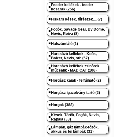
Feeder kellékek - feeder
kosarak (256)
Fiskars kések, fűrészek.... (7)
Fogók, Savage Gear, By Döme,
Nevis, Reiva (8)
Halszámláló (1)
Harcsázó kellékek - Koós,
Balzer, Nevis, stb (57)
Harcsázó kellékek zsinórok
műcsalik - MAD CAT (106)
Horgász kajak - felfújható (2)
Horgász igazolvány tartó (2)
Horgok (388)
Kések, Tőrök, Fogók, Nevis,
Rapala (33)
Lámpák, gáz lámpák-főzők,
akkus és fej lámpák (31)