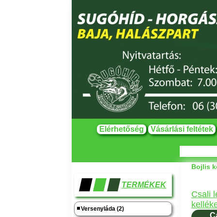
Elérhetőség
Vásárlási feltétek
Bojlis k
TERMÉKEK
Csali 
kellék
Versenyláda (2)
C