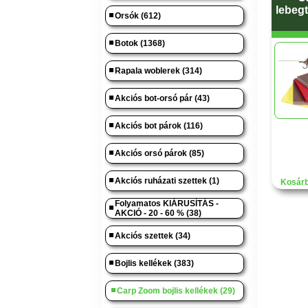
lebegt
Orsók (612)
Botok (1368)
Rapala woblerek (314)
Akciós bot-orsó pár (43)
Akciós bot párok (116)
Akciós orsó párok (85)
Akciós ruházati szettek (1)
Kosárb
Folyamatos KIÁRUSÍTÁS -
AKCIÓ - 20 - 60 % (38)
Akciós szettek (34)
Bojlis kellékek (383)
Carp Zoom bojlis kellékek (29)