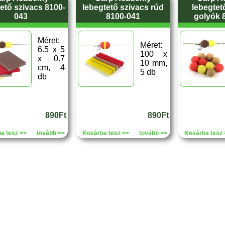
ető szivacs 8100-
lebegtető szivacs rúd
lebegtet
043
8100-041
golyók 
Méret:
Méret:
6.5 x 5
100 x
x 0.7
10 mm,
cm, 4
5 db
db
890Ft
890Ft
a tesz >>
tovább >>
Kosárba tesz >>
tovább >>
Kosárba tesz 