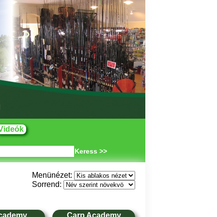
Videók
Keress >>
Menünézet:
Sorrend:
cademy
Carp Academy