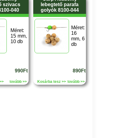
ő szivacs
lebegtető parafa
8100-040
golyók 8100-044
Méret:
Méret:
16
15 mm,
mm, 6
10 db
db
990Ft
890Ft
>>
tovább >>
Kosárba tesz >>
tovább >>