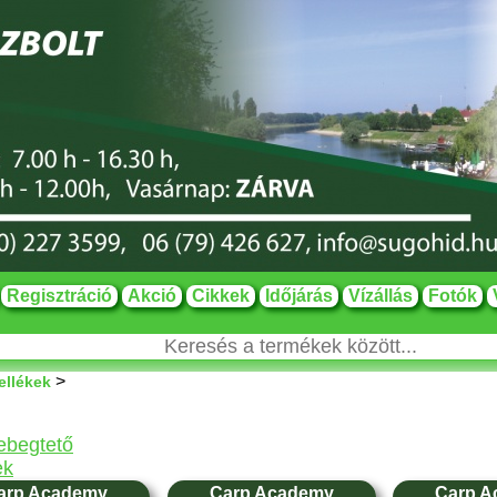
Regisztráció
Akció
Cikkek
Időjárás
Vízállás
Fotók
>
ellékek
lebegtető
ek
arp Academy
Carp Academy
Carp A