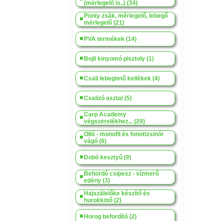
(mérlegelő is..) (34)
Ponty zsák, mérlegelő, lebegő
mérlegelő (21)
PVA termékek (14)
Bojli kinyomó pisztoly (1)
Csali lebegtető kellékek (4)
Csalizó asztal (5)
Carp Academy
végszerelékhez... (29)
Olló - monofil és fonottzsinór
vágó (6)
Dobó kesztyű (9)
Behordó csipesz - vízmerő
edény (3)
Hajszálelőke készítő és
hurokkötő (2)
Horog befordító (2)