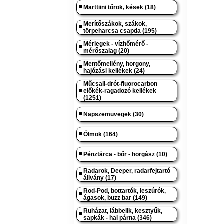
Marttiini tőrök, kések (18)
Merítőszákok, szákok,
törpeharcsa csapda (195)
Mérlegek - vízhőmérő -
mérőszalag (20)
Mentőmellény, horgony,
hajózási kellékek (24)
Műcsali-drót-fluorocarbon
előkék-ragadozó kellékek
(1251)
Napszemüvegek (30)
Ólmok (164)
Pénztárca - bőr - horgász (10)
Radarok, Deeper, radarfejtartó
állvány (17)
Rod-Pod, bottartók, leszúrók,
ágasok, buzz bar (149)
Ruházat, lábbelik, kesztyűk,
sapkák - hal párna (346)