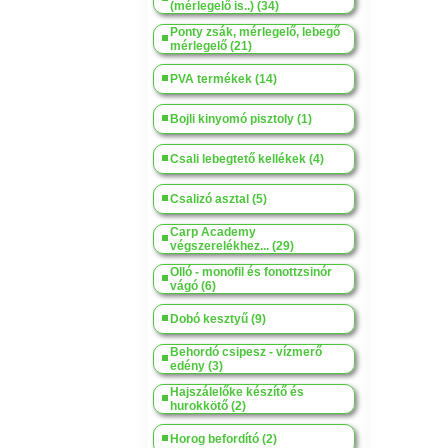
(mérlegelő is..) (34)
Ponty zsák, mérlegelő, lebegő
mérlegelő (21)
PVA termékek (14)
Bojli kinyomó pisztoly (1)
Csali lebegtető kellékek (4)
Csalizó asztal (5)
Carp Academy
végszerelékhez... (29)
Olló - monofil és fonottzsinór
vágó (6)
Dobó kesztyű (9)
Behordó csipesz - vízmerő
edény (3)
Hajszálelőke készítő és
hurokkötő (2)
Horog befordító (2)