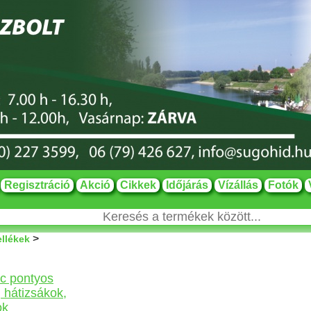
Regisztráció
Akció
Cikkek
Időjárás
Vízállás
Fotók
>
ellékek
ic pontyos
 hátizsákok,
ok