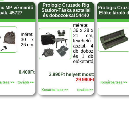
Prologic Cruzade Rig
ic MP vízmerítő
Prologic Cruz
Station-Táska asztallal
sák, 45727
Előke tároló 
és dobozokkal 54440
mérete:
36 x 28 x
méret:
21 cm,
30 x
levehető
26 cm
asztal, 4
db doboz
és 1 db
előketartó
6.400Ft
3.990Ft helyett most:
29.990Ft
a tesz >>
tovább >>
Kosárba tesz >>
Kosárba tesz >>
tovább >>