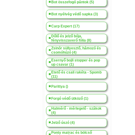
Bot összefogó pántok (5)
Bot nyélvég védő sapka (3)
Carp Expert (17)
Dőlő és jelző bója,
fényvisszaverő fólia (8)
Zsinór süllyesztő, hámozó és
csomóhúzó (4)
Esernyő bojli stopper és pop
up csavar (1)
Etető és csali rakéta - Spomb
(11)
Parittya ()
Forgó védő ütköző (1)
Halmérő - mérlegelő - szákok
(4)
Jelző úszó (4)
Ponty matrac és bölcső