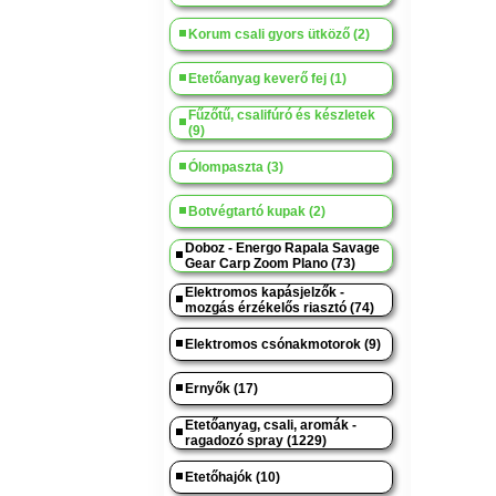
Korum csali gyors ütköző (2)
Etetőanyag keverő fej (1)
Fűzőtű, csalifúró és készletek
(9)
Ólompaszta (3)
Botvégtartó kupak (2)
Doboz - Energo Rapala Savage
Gear Carp Zoom Plano (73)
Elektromos kapásjelzők -
mozgás érzékelős riasztó (74)
Elektromos csónakmotorok (9)
Ernyők (17)
Etetőanyag, csali, aromák -
ragadozó spray (1229)
Etetőhajók (10)