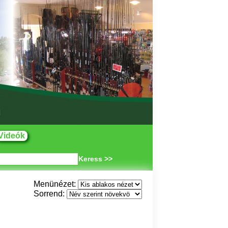
Videók
Keress >>
Menünézet:
Sorrend: