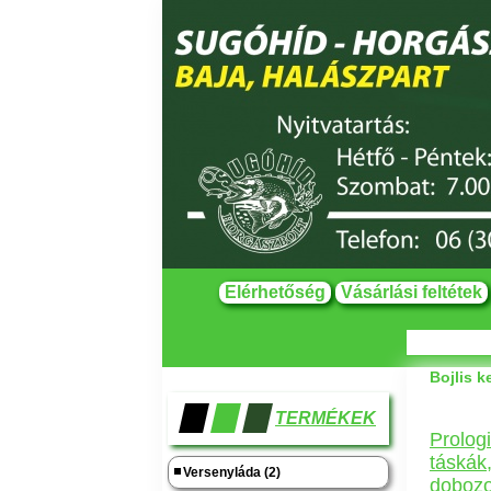
Elérhetőség
Vásárlási feltétek
Bojlis k
TERMÉKEK
Prolog
táskák,
Versenyláda (2)
doboz