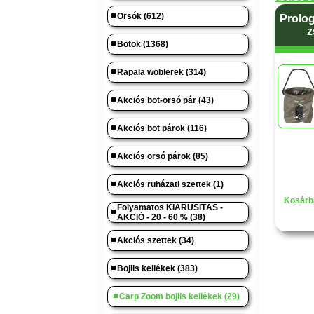
Orsók (612)
Prolog
z
Botok (1368)
Rapala woblerek (314)
Akciós bot-orsó pár (43)
Akciós bot párok (116)
Akciós orsó párok (85)
Akciós ruházati szettek (1)
Kosárb
Folyamatos KIÁRUSÍTÁS -
AKCIÓ - 20 - 60 % (38)
Akciós szettek (34)
Bojlis kellékek (383)
Carp Zoom bojlis kellékek (29)