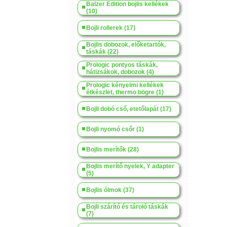
Balzer Edition bojlis kellékek
(10)
Bojli rollerek (17)
Bojlis dobozok, előketartók,
táskák (22)
Prologic pontyos táskák,
hátizsákok, dobozok (4)
Prologic kényelmi kellékek
étkészlet, thermo bögre (1)
Bojli dobó cső, etetőlapát (17)
Bojli nyomó csőr (1)
Bojlis merítők (28)
Bojlis merítő nyelek, Y adapter
(5)
Bojlis ólmok (37)
Bojli szárító és tároló táskák
(7)