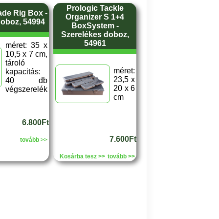
Prologic Tackle
ade Rig Box -
Organizer S 1+4
doboz, 54994
BoxSystem -
Szerelékes doboz,
54961
méret: 35 x
10,5 x 7 cm,
tároló
méret:
kapacitás:
23,5 x
40 db
20 x 6
végszerelék
cm
6.800Ft
7.600Ft
tovább >>
Kosárba tesz >>
tovább >>