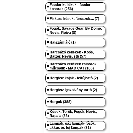
Feeder kellékek - feeder
kosarak (256)
Fiskars kések, fűrészek.... (7)
Fogók, Savage Gear, By Döme,
Nevis, Reiva (8)
Halszámláló (1)
Harcsázó kellékek - Koós,
Balzer, Nevis, stb (57)
Harcsázó kellékek zsinórok
műcsalik - MAD CAT (106)
Horgász kajak - felfújható (2)
Horgász igazolvány tartó (2)
Horgok (388)
Kések, Tőrök, Fogók, Nevis,
Rapala (33)
Lámpák, gáz lámpák-főzők,
akkus és fej lámpák (31)