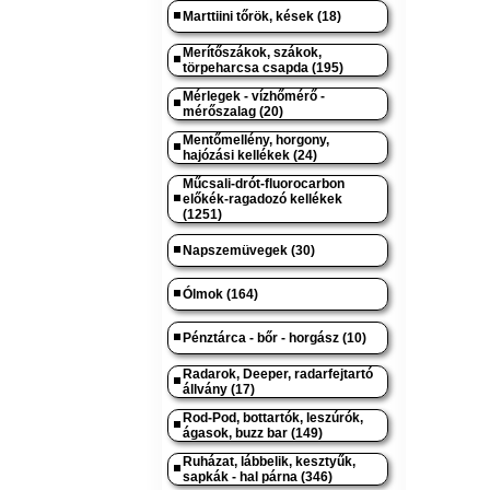
Marttiini tőrök, kések (18)
Merítőszákok, szákok,
törpeharcsa csapda (195)
Mérlegek - vízhőmérő -
mérőszalag (20)
Mentőmellény, horgony,
hajózási kellékek (24)
Műcsali-drót-fluorocarbon
előkék-ragadozó kellékek
(1251)
Napszemüvegek (30)
Ólmok (164)
Pénztárca - bőr - horgász (10)
Radarok, Deeper, radarfejtartó
állvány (17)
Rod-Pod, bottartók, leszúrók,
ágasok, buzz bar (149)
Ruházat, lábbelik, kesztyűk,
sapkák - hal párna (346)