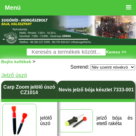
Menü
Keress >>
>
Bojlis kellékek
Sorrend:
Jelző úszó
Carp Zoom jelölő úszó
Nevis jelző bója készlet 7333-001
CZ1014
jelölő
jelző bója és
úszó
etető rakéta