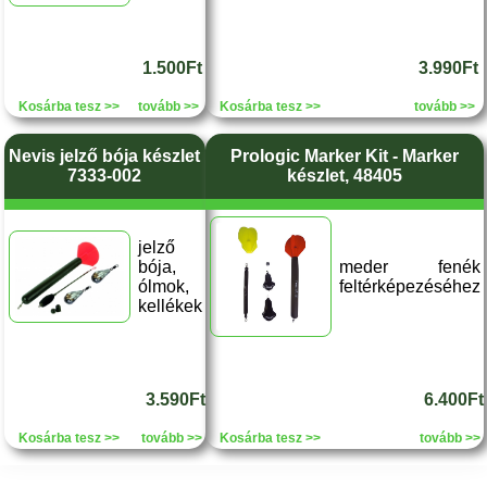
1.500Ft
3.990Ft
Kosárba tesz >>
tovább >>
Kosárba tesz >>
tovább >>
Nevis jelző bója készlet
Prologic Marker Kit - Marker
7333-002
készlet, 48405
jelző
bója,
meder fenék
ólmok,
feltérképezéséhez
kellékek
3.590Ft
6.400Ft
Kosárba tesz >>
tovább >>
Kosárba tesz >>
tovább >>