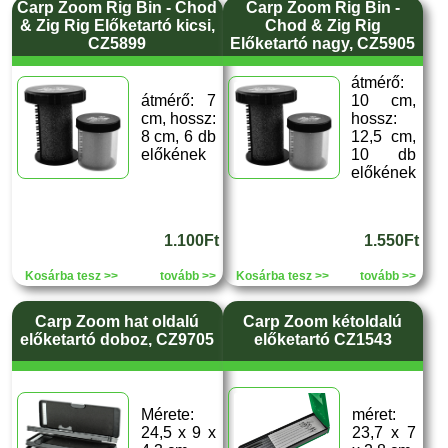
Carp Zoom Rig Bin - Chod
Carp Zoom Rig Bin -
& Zig Rig Előketartó kicsi,
Chod & Zig Rig
CZ5899
Előketartó nagy, CZ5905
átmérő:
átmérő: 7
10 cm,
cm, hossz:
hossz:
8 cm, 6 db
12,5 cm,
előkének
10 db
előkének
1.100Ft
1.550Ft
Kosárba tesz >>
tovább >>
Kosárba tesz >>
tovább >>
Carp Zoom hat oldalú
Carp Zoom kétoldalú
előketartó doboz, CZ9705
előketartó CZ1543
Mérete:
méret:
24,5 x 9 x
23,7 x 7