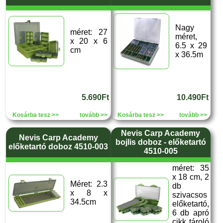
Nagy
méret: 27
méret,
x 20 x 6
6.5 x 29
cm
x 36.5m
5.690Ft
10.490Ft
Kosárba tesz >>
tovább >>
Kosárba tesz >>
tovább >>
Nevis Carp Academy
Nevis Carp Academy
bojlis doboz - előketartó
előketartó doboz 4510-003
4510-005
méret: 35
x 18 cm, 2
Méret: 2.3
db
x 8 x
szivacsos
34.5cm
előketartó,
6 db apró
cikk tároló