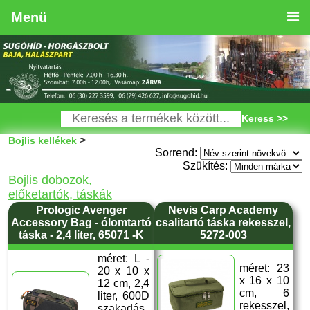
Menü
Keress >>
>
Bojlis kellékek
Sorrend:
Szükítés:
Bojlis dobozok,
előketartók, táskák
Prologic Avenger
Nevis Carp Academy
Accessory Bag - ólomtartó
csalitartó táska rekesszel,
táska - 2,4 liter, 65071 -K
5272-003
méret: L -
méret: 23
20 x 10 x
x 16 x 10
12 cm, 2,4
cm, 6
liter, 600D
rekesszel,
szakadás