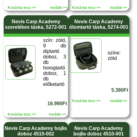
Kosárba tesz >>
tovább >>
Kosárba tesz >>
tovább >>
Nevis Carp Academy
Nevis Carp Academy
szerelékes táska, 5272-001
ólomtartó táska, 5274-001
szín: zöld,
9 db
diptartó
színe:
doboz, 3
zöld
db
horogtartó
doboz, 1
db
előketartó
5.390Ft
Kosárba tesz >>
tovább >>
16.990Ft
Kosárba tesz >>
tovább >>
Nevis Carp Academy bojlis
Nevis Carp Academy
doboz 4510-002
bojlis doboz 4510-001