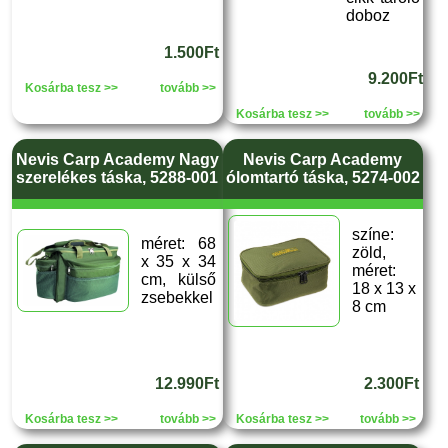
doboz
1.500Ft
9.200Ft
Kosárba tesz >>
tovább >>
Kosárba tesz >>
tovább >>
Nevis Carp Academy Nagy
Nevis Carp Academy
szerelékes táska, 5288-001
ólomtartó táska, 5274-002
színe:
méret: 68
zöld,
x 35 x 34
méret:
cm, külső
18 x 13 x
zsebekkel
8 cm
12.990Ft
2.300Ft
Kosárba tesz >>
tovább >>
Kosárba tesz >>
tovább >>