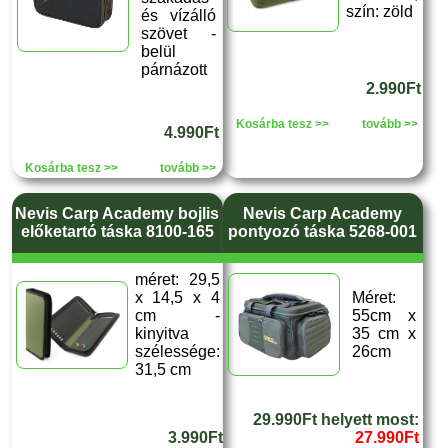
szín: zöld
és vízálló
szövet -
belül
párnázott
2.990Ft
Kosárba tesz >>
tovább >>
4.990Ft
Kosárba tesz >>
tovább >>
Nevis Carp Academy bojlis
Nevis Carp Academy
előketartó táska 8100-165
pontyozó táska 5268-001
méret: 29,5
x 14,5 x 4
Méret:
cm -
55cm x
kinyitva
35 cm x
szélessége:
26cm
31,5 cm
29.990Ft helyett most:
3.990Ft
27.990Ft