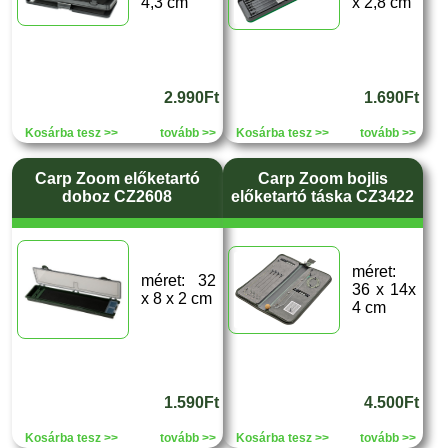
4,3 cm
x 2,8 cm
2.990Ft
1.690Ft
Kosárba tesz >>
tovább >>
Kosárba tesz >>
tovább >>
Carp Zoom előketartó
Carp Zoom bojlis
doboz CZ2608
előketartó táska CZ3422
méret:
méret: 32
36 x 14x
x 8 x 2 cm
4 cm
1.590Ft
4.500Ft
Kosárba tesz >>
tovább >>
Kosárba tesz >>
tovább >>