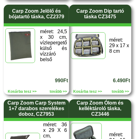
Carp Zoom Jelölő és
Carp Zoom Dip tartó
bójatartó táska, CZ2379
táska CZ3475
méret: 24,5
x 30 cm,
méret:
vízlepergető
29 x 17 x
külső és
8 cm
vízzáró
belső
990Ft
6.490Ft
Kosárba tesz >>
tovább >>
Kosárba tesz >>
tovább >>
Carp Zoom Carp System
Carp Zoom Ólom és
1+7 darabos szerelékes
kelléktároló táska,
doboz, CZ7953
CZ3446
méret: 36
x 29 X 6
méret:
cm,