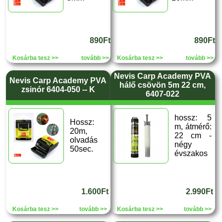
890Ft
890Ft
Kosárba tesz >>
tovább >>
Kosárba tesz >>
tovább >>
Nevis Carp Academy PVA
Nevis Carp Academy PVA
hálő csövön 5m 22 cm,
zsinór 6404-050 -- K
6407-022
hossz: 5
Hossz:
m, átmérő:
20m,
22 cm -
olvadás
négy
50sec.
évszakos
1.600Ft
2.990Ft
Kosárba tesz >>
tovább >>
Kosárba tesz >>
tovább >>