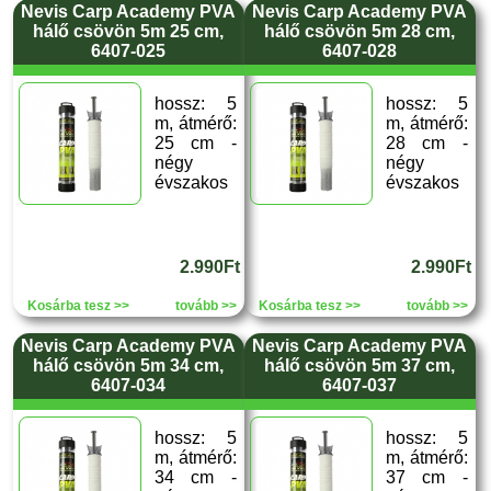
Nevis Carp Academy PVA
Nevis Carp Academy PVA
hálő csövön 5m 25 cm,
hálő csövön 5m 28 cm,
6407-025
6407-028
hossz: 5
hossz: 5
m, átmérő:
m, átmérő:
25 cm -
28 cm -
négy
négy
évszakos
évszakos
2.990Ft
2.990Ft
Kosárba tesz >>
tovább >>
Kosárba tesz >>
tovább >>
Nevis Carp Academy PVA
Nevis Carp Academy PVA
hálő csövön 5m 34 cm,
hálő csövön 5m 37 cm,
6407-034
6407-037
hossz: 5
hossz: 5
m, átmérő:
m, átmérő:
34 cm -
37 cm -