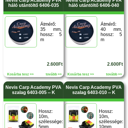
Nevis Carp Academy PVA
Nevis Carp Academy PVA
háló utántöltő 6406-035
háló utántöltő 6406-040
Átmérő:
Átmérő:
35 mm,
40 mm,
hossz: 5
hossz: 5
m
m
2.600Ft
2.600Ft
Kosárba tesz >>
tovább >>
Kosárba tesz >>
tovább >>
Nevis Carp Academy PVA
Nevis Carp Academy PVA
szalag 6403-005 -- K
szalag 6403-010 -- K
Hossz:
Hossz:
10m,
10m,
szélessége:
szélessége:
5mm
10mm