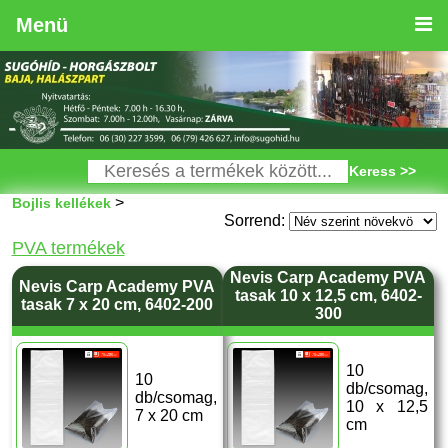
Menü
Keress >>
>
Bojlis kellékek
Sorrend:
PVA termékek
Nevis Carp Academy PVA
Nevis Carp Academy PVA
tasak 10 x 12,5 cm, 6402-
tasak 7 x 20 cm, 6402-200
300
10
10
db/csomag,
db/csomag,
10 x 12,5
7 x 20 cm
cm