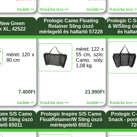
tovább >>
Kosárba tesz >>
tovább >>
Kosárba tesz >
Prologic Camo Floating
Prologic C-S
 New Green
Retainer Sling úszó
& W/Sling ú
k XL, 42522
mérlegelő és haltartó 57228
és halta
méret: 122 x
méret: 120 x
55 cm, szín:
80 cm
Camo, súly:
1,08 kg
7.400Ft
21.990Ft
tovább >>
Kosárba tesz >>
tovább >>
Kosárba tesz >
spire S/S Camo
Prologic Inspire S/S Camo
Prologic C
r/W Sling úszó
FloatRetainer/W Sling úszó
Snack - pon
lelő 65011
mérlegelelő 65012
72