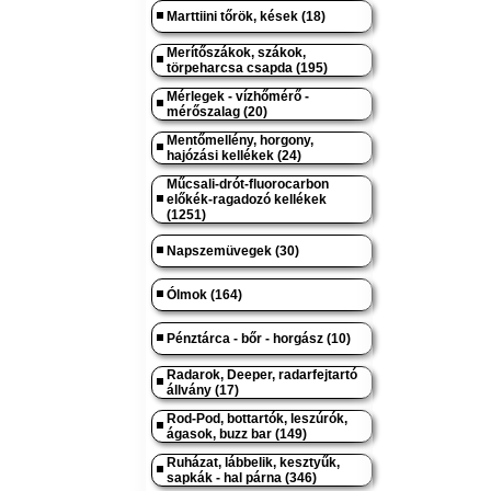
Marttiini tőrök, kések (18)
Merítőszákok, szákok,
törpeharcsa csapda (195)
Mérlegek - vízhőmérő -
mérőszalag (20)
Mentőmellény, horgony,
hajózási kellékek (24)
Műcsali-drót-fluorocarbon
előkék-ragadozó kellékek
(1251)
Napszemüvegek (30)
Ólmok (164)
Pénztárca - bőr - horgász (10)
Radarok, Deeper, radarfejtartó
állvány (17)
Rod-Pod, bottartók, leszúrók,
ágasok, buzz bar (149)
Ruházat, lábbelik, kesztyűk,
sapkák - hal párna (346)