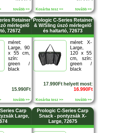
>
tovább >>
Kosárba tesz >>
tovább >>
eries Retainer
Prologic C-Series Retainer
szó mérlegelő
& W/Sling úszó mérlegelő
rtó, 72672
és haltartó, 72673
méret:
méret: X-
Large, 90
Large,
x 55 cm,
120 x 55
szín:
cm, szín:
green /
green /
black
black
17.990Ft helyett most:
15.990Ft
16.990Ft
>
tovább >>
Kosárba tesz >>
tovább >>
-Series Carp
Prologic C-Series Carp
tyzsák Large,
Snack - pontyzsák X-
674
Large, 72675