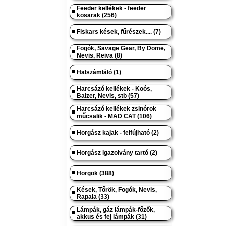
Feeder kellékek - feeder
kosarak (256)
Fiskars kések, fűrészek.... (7)
Fogók, Savage Gear, By Döme,
Nevis, Reiva (8)
Halszámláló (1)
Harcsázó kellékek - Koós,
Balzer, Nevis, stb (57)
Harcsázó kellékek zsinórok
műcsalik - MAD CAT (106)
Horgász kajak - felfújható (2)
Horgász igazolvány tartó (2)
Horgok (388)
Kések, Tőrök, Fogók, Nevis,
Rapala (33)
Lámpák, gáz lámpák-főzők,
akkus és fej lámpák (31)