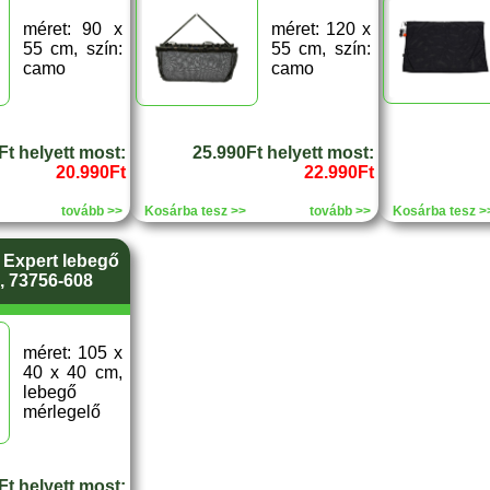
méret: 90 x
méret: 120 x
55 cm, szín:
55 cm, szín:
camo
camo
Ft helyett most:
25.990Ft helyett most:
20.990Ft
22.990Ft
tovább >>
Kosárba tesz >>
tovább >>
Kosárba tesz >
 Expert lebegő
, 73756-608
méret: 105 x
40 x 40 cm,
lebegő
mérlegelő
Ft helyett most: