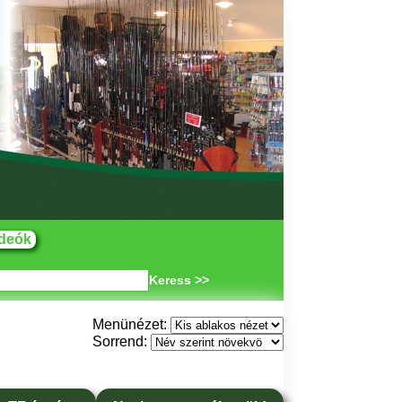
deók
Keress >>
Menünézet:
Sorrend: