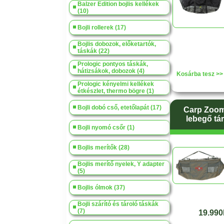
Balzer Edition bojlis kellékek
(10)
Bojli rollerek (17)
Bojlis dobozok, előketartók,
táskák (22)
Prologic pontyos táskák,
hátizsákok, dobozok (4)
Kosárba tesz >>
Prologic kényelmi kellékek
étkészlet, thermo bögre (1)
Bojli dobó cső, etetőlapát (17)
Carp Zoom
lebegő tá
Bojli nyomó csőr (1)
Bojlis merítők (28)
Bojlis merítő nyelek, Y adapter
(5)
Bojlis ólmok (37)
Bojli szárító és tároló táskák
(7)
19.990