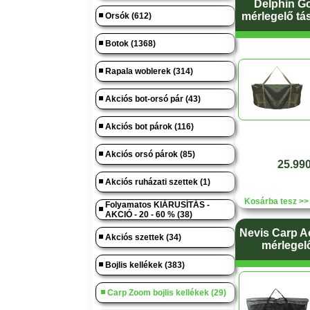
Delphin G
mérlegelő tá
Orsók (612)
Botok (1368)
Rapala woblerek (314)
Akciós bot-orsó pár (43)
Akciós bot párok (116)
Akciós orsó párok (85)
25.990
Akciós ruházati szettek (1)
Kosárba tesz >>
Folyamatos KIÁRUSÍTÁS -
AKCIÓ - 20 - 60 % (38)
Nevis Carp 
Akciós szettek (34)
mérlegel
Bojlis kellékek (383)
Carp Zoom bojlis kellékek (29)