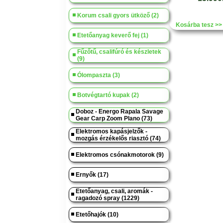
Korum csali gyors ütköző (2)
Kosárba tesz >>
Etetőanyag keverő fej (1)
Fűzőtű, csalifúró és készletek
(9)
Ólompaszta (3)
Botvégtartó kupak (2)
Doboz - Energo Rapala Savage
Gear Carp Zoom Plano (73)
Elektromos kapásjelzők -
mozgás érzékelős riasztó (74)
Elektromos csónakmotorok (9)
Ernyők (17)
Etetőanyag, csali, aromák -
ragadozó spray (1229)
Etetőhajók (10)