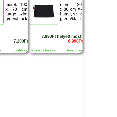
méret: 100
méret: 120
x 70 cm
x 80 cm X-
Large, szín:
Large, szín:
green/black
green/black
7.990Ft helyett most:
7.200Ft
6.990Ft
>
tovább >>
Kosárba tesz >>
tovább >>