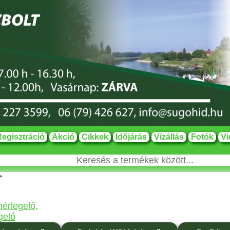
egisztráció
Akció
Cikkek
Időjárás
Vízállás
Fotók
Vi
>
érlegelő,
gelő