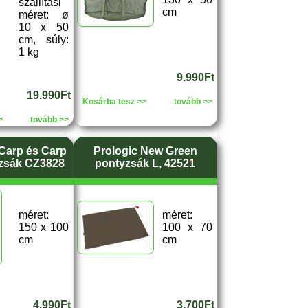
szállítási
cm
méret: ø
10 x 50
cm, súly:
1 kg
9.990Ft
19.990Ft
Kosárba tesz >>
tovább >>
>
tovább >>
Carp és Carp
Prologic New Green
zsák CZ3828
pontyzsák L, 42521
méret:
méret:
150 x 100
100 x 70
cm
cm
4.990Ft
3.700Ft