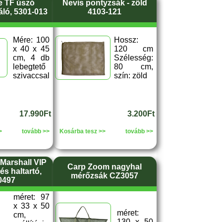
 TF úszó
Nevis pontyzsák - zöld
áló, 5301-013
4103-121
Mére: 100
Hossz:
x 40 x 45
120 cm
cm, 4 db
Szélesség:
lebegtető
80 cm,
szivaccsal
szín: zöld
17.990Ft
3.200Ft
>
tovább >>
Kosárba tesz >>
tovább >>
Marshall VIP
Carp Zoom nagyhal
és haltartó,
mérőzsák CZ3057
0497
méret: 97
x 33 x 50
méret:
cm,
130 x 50