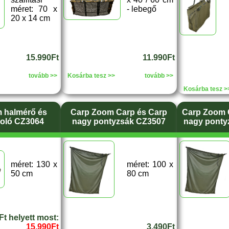
méret: 70 x
- lebegő
20 x 14 cm
15.990Ft
11.990Ft
tovább >>
Kosárba tesz >>
tovább >>
Kosárba tesz >
 halmérő és
Carp Zoom Carp és Carp
Carp Zoom 
roló CZ3064
nagy pontyzsák CZ3507
nagy ponty
méret: 130 x
méret: 100 x
50 cm
80 cm
Ft helyett most:
15.990Ft
3.490Ft