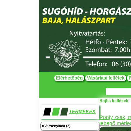
Elérhetőség
Vásárlási feltétek
R
Bojlis kellékek
TERMÉKEK
Ponty zsák, m
lebegő mérle
Versenyláda (2)