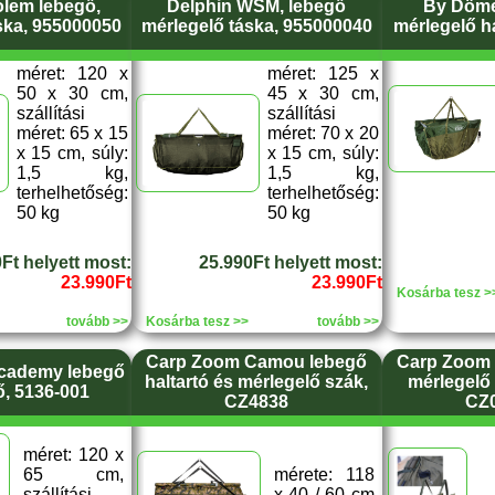
olem lebegő,
Delphin WSM, lebegő
By Döme
ska, 955000050
mérlegelő táska, 955000040
mérlegelő h
méret: 120 x
méret: 125 x
50 x 30 cm,
45 x 30 cm,
szállítási
szállítási
méret: 65 x 15
méret: 70 x 20
x 15 cm, súly:
x 15 cm, súly:
1,5 kg,
1,5 kg,
terhelhetőség:
terhelhetőség:
50 kg
50 kg
Ft helyett most:
25.990Ft helyett most:
23.990Ft
23.990Ft
Kosárba tesz >
tovább >>
Kosárba tesz >>
tovább >>
Carp Zoom Camou lebegő
Carp Zoom 
Academy lebegő
haltartó és mérlegelő szák,
mérlegelő 
ő, 5136-001
CZ4838
CZ
méret: 120 x
65 cm,
mérete: 118
szállítási
x 40 / 60 cm