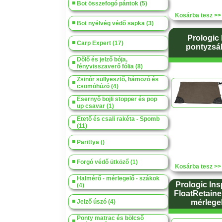
Bot összefogó pántok (5)
Kosárba tesz >>
Bot nyélvég védő sapka (3)
Prologic
Carp Expert (17)
pontyzsá
Dőlő és jelző bója,
fényvisszaverő fólia (8)
Zsinór süllyesztő, hámozó és
csomóhúzó (4)
Esernyő bojli stopper és pop
up csavar (1)
Etető és csali rakéta - Spomb
(11)
Parittya ()
Forgó védő ütköző (1)
Kosárba tesz >>
Halmérő - mérlegelő - szákok
Prologic In
(4)
FloatRetaine
Jelző úszó (4)
mérlege
Ponty matrac és bölcső