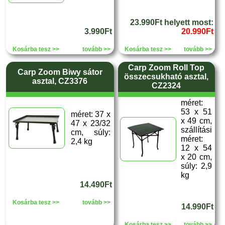
23.990Ft helyett most:
3.990Ft
20.990Ft
Kosárba tesz >>
tovább >>
Kosárba tesz >>
tovább >>
Carp Zoom Roll Top
Carp Zoom Biwy sátor
összecsukható asztal,
asztal, CZ3376
CZ2324
méret:
53 x 51
méret: 37 x
x 49 cm,
47 x 23/32
szállítási
cm, súly:
méret:
2,4 kg
12 x 54
x 20 cm,
súly: 2,9
kg
14.490Ft
Kosárba tesz >>
tovább >>
14.990Ft
Kosárba tesz >>
tovább >>