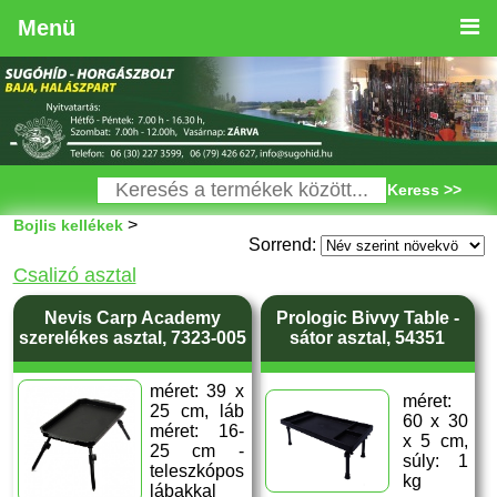
Menü
Keress >>
>
Bojlis kellékek
Sorrend:
Csalizó asztal
Nevis Carp Academy
Prologic Bivvy Table -
szerelékes asztal, 7323-005
sátor asztal, 54351
méret: 39 x
méret:
25 cm, láb
60 x 30
méret: 16-
x 5 cm,
25 cm -
súly: 1
teleszkópos
kg
lábakkal