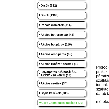
Orsók (612)
Botok (1368)
Rapala woblerek (314)
Akciós bot-orsó pár (43)
Akciós bot párok (116)
Akciós orsó párok (85)
Akciós ruházati szettek (1)
Prologi
prakti
Folyamatos KIÁRUSÍTÁS -
AKCIÓ - 20 - 60 % (38)
párnáz
szállí
Akciós szettek (34)
tudunk
szakadá
Bojlis kellékek (383)
darab t
mérete:
Carp Zoom bojlis kellékek (29)