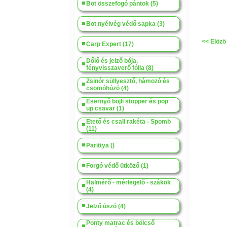
Bot összefogó pántok (5)
Bot nyélvég védő sapka (3)
<< Elözö
Carp Expert (17)
Dőlő és jelző bója,
fényvisszaverő fólia (8)
Zsinór süllyesztő, hámozó és
csomóhúzó (4)
Esernyő bojli stopper és pop
up csavar (1)
Etető és csali rakéta - Spomb
(11)
Parittya ()
Forgó védő ütköző (1)
Halmérő - mérlegelő - szákok
(4)
Jelző úszó (4)
Ponty matrac és bölcső