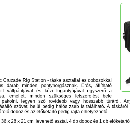
c Cruzade Rig Station - táska asztallal és dobozokkal
kus darab minden pontyhorgásznak. Erős, állítható
ott vállpántjával és kézi fogantyújával egyszerű a
tása, emellett minden szükséges felszerelést bele
 pakolni, legyen szó rövidebb vagy hosszabb túráról.
An
sálló szövet, belül pedig hálós zseb is található.
A táskáról 
ároló doboz és az előketartó pedig rajta elhelyezhető.
 36 x 28 x 21 cm, levehető asztal, 4 db doboz és 1 db előketartó