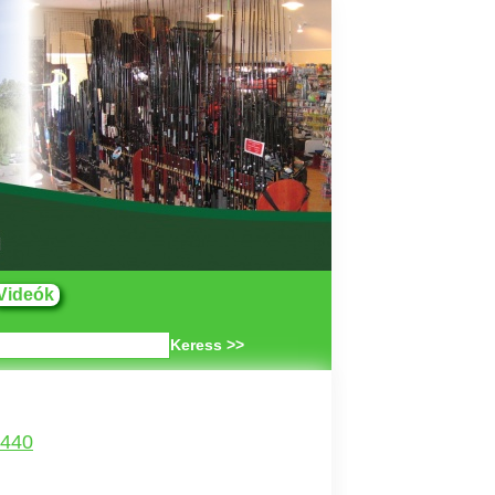
Videók
Keress >>
4440