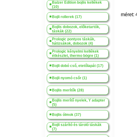
Balzer Edition bojlis kellékek
(10)
méret: 
Bojli rollerek (17)
Bojlis dobozok, előketartók,
táskák (22)
Prologic pontyos táskák,
hátizsákok, dobozok (4)
Prologic kényelmi kellékek
étkészlet, thermo bögre (1)
Bojli dobó cső, etetőlapát (17)
Bojli nyomó csőr (1)
Bojlis merítők (28)
Bojlis merítő nyelek, Y adapter
(5)
Bojlis ólmok (37)
Bojli szárító és tároló táskák
(7)