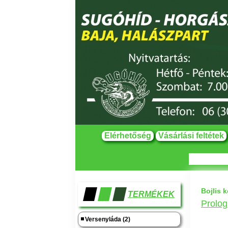
Elérhetőség
Vásárlási feltétek
Bojlis k
TERMÉKEK
Prolog
Versenyláda (2)