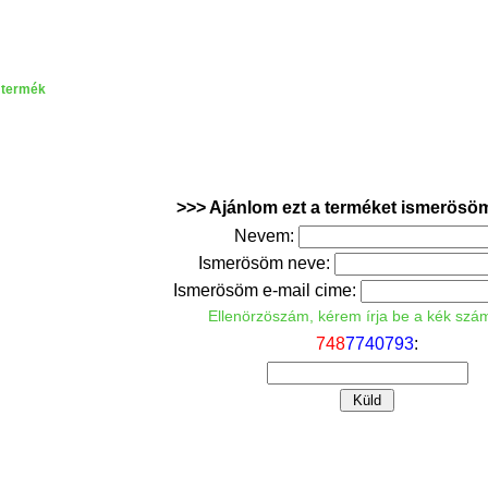
 termék
>>> Ajánlom ezt a terméket ismerösö
Nevem:
Ismerösöm neve:
Ismerösöm e-mail cime:
Ellenörzöszám, kérem írja be a kék szá
7
4
8
7
7
4
0
7
9
3
: