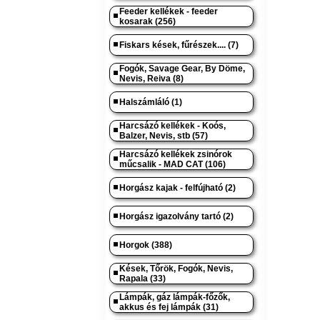
Feeder kellékek - feeder
kosarak (256)
Fiskars kések, fűrészek.... (7)
Fogók, Savage Gear, By Döme,
Nevis, Reiva (8)
Halszámláló (1)
Harcsázó kellékek - Koós,
Balzer, Nevis, stb (57)
Harcsázó kellékek zsinórok
műcsalik - MAD CAT (106)
Horgász kajak - felfújható (2)
Horgász igazolvány tartó (2)
Horgok (388)
Kések, Tőrök, Fogók, Nevis,
Rapala (33)
Lámpák, gáz lámpák-főzők,
akkus és fej lámpák (31)