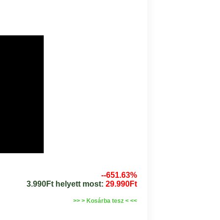
--651.63%
3.990Ft helyett most:
29.990Ft
>> > Kosárba tesz < <<