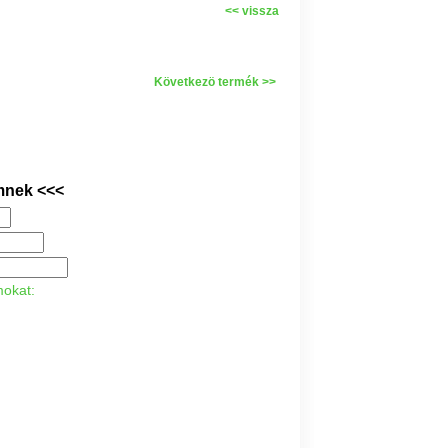
<< vissza
Következö termék >>
mnek <<<
mokat: