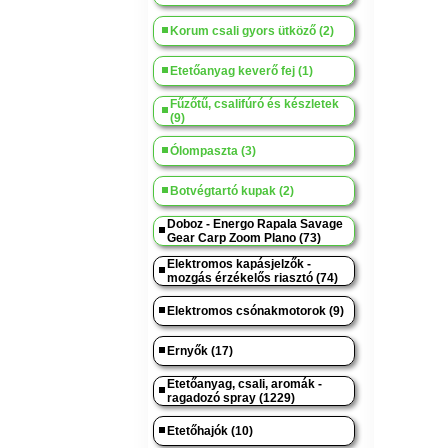
Korum csali gyors ütköző (2)
Etetőanyag keverő fej (1)
Fűzőtű, csalifúró és készletek
(9)
Ólompaszta (3)
Botvégtartó kupak (2)
Doboz - Energo Rapala Savage
Gear Carp Zoom Plano (73)
Elektromos kapásjelzők -
mozgás érzékelős riasztó (74)
Elektromos csónakmotorok (9)
Ernyők (17)
Etetőanyag, csali, aromák -
ragadozó spray (1229)
Etetőhajók (10)