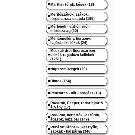
Marttiini tőrök, kések (18)
Merítőszákok, szákok,
törpeharcsa csapda (195)
Mérlegek - vízhőmérő -
mérőszalag (20)
Mentőmellény, horgony,
hajózási kellékek (24)
Műcsali-drót-fluorocarbon
előkék-ragadozó kellékek
(1251)
Napszemüvegek (30)
Ólmok (164)
Pénztárca - bőr - horgász (10)
Radarok, Deeper, radarfejtartó
állvány (17)
Rod-Pod, bottartók, leszúrók,
ágasok, buzz bar (149)
Ruházat, lábbelik, kesztyűk,
sapkák - hal párna (346)