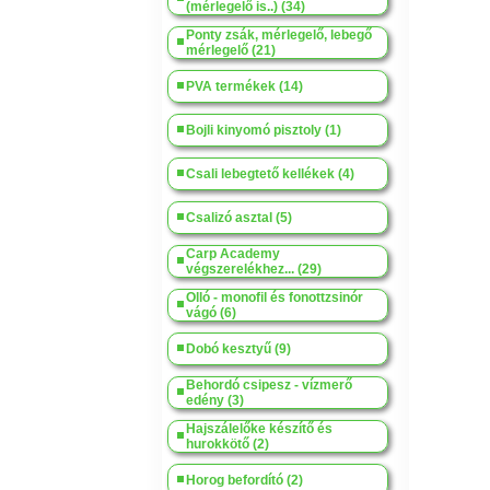
(mérlegelő is..) (34)
Ponty zsák, mérlegelő, lebegő
mérlegelő (21)
PVA termékek (14)
Bojli kinyomó pisztoly (1)
Csali lebegtető kellékek (4)
Csalizó asztal (5)
Carp Academy
végszerelékhez... (29)
Olló - monofil és fonottzsinór
vágó (6)
Dobó kesztyű (9)
Behordó csipesz - vízmerő
edény (3)
Hajszálelőke készítő és
hurokkötő (2)
Horog befordító (2)