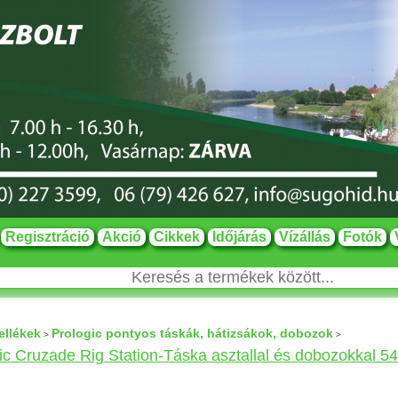
Regisztráció
Akció
Cikkek
Időjárás
Vízállás
Fotók
ellékek
Prologic pontyos táskák, hátizsákok, dobozok
>
>
ic Cruzade Rig Station-Táska asztallal és dobozokkal 5