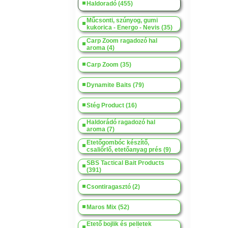
Haldoradó (455)
Műcsonti, szúnyog, gumi
kukorica - Energo - Nevis (35)
Carp Zoom ragadozó hal
aroma (4)
Carp Zoom (35)
Dynamite Baits (79)
Stég Product (16)
Haldorádó ragadozó hal
aroma (7)
Etetőgombóc készítő,
csaliőrlő, etetőanyag prés (9)
SBS Tactical Bait Products
(391)
Csontiragasztó (2)
Maros Mix (52)
Etető bojlik és pelletek