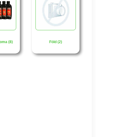
oma (8)
Föld (2)