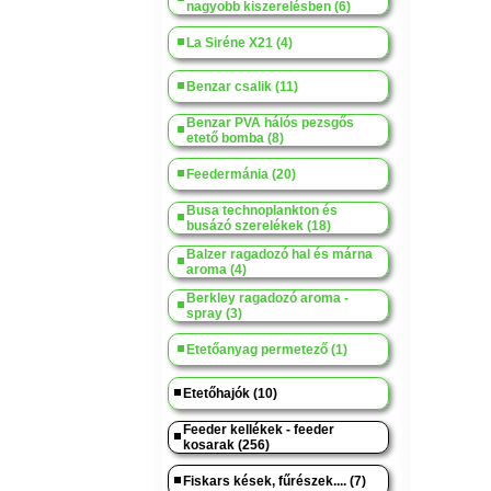
nagyobb kiszerelésben (6)
La Siréne X21 (4)
Benzar csalik (11)
Benzar PVA hálós pezsgős
etető bomba (8)
Feedermánia (20)
Busa technoplankton és
busázó szerelékek (18)
Balzer ragadozó hal és márna
aroma (4)
Berkley ragadozó aroma -
spray (3)
Etetőanyag permetező (1)
Etetőhajók (10)
Feeder kellékek - feeder
kosarak (256)
Fiskars kések, fűrészek.... (7)