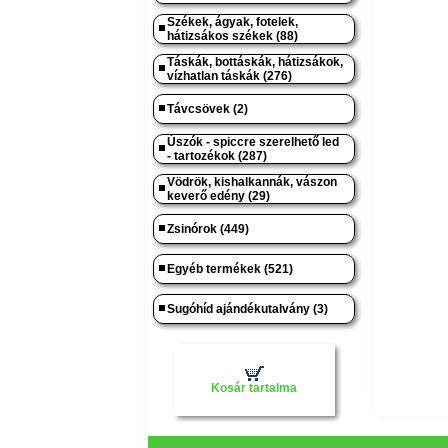
Székek, ágyak, fotelek,
hátizsákos székek (88)
Táskák, bottáskák, hátizsákok,
vízhatlan táskák (276)
Távcsövek (2)
Úszók - spiccre szerelhető led
- tartozékok (287)
Vödrök, kishalkannák, vászon
keverő edény (29)
Zsinórok (449)
Egyéb termékek (521)
Sugóhíd ajándékutalvány (3)
Kosár tartalma