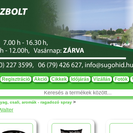
Regisztráció
Akció
Cikkek
Időjárás
Vízállás
Fotók
>
yag, csali, aromák - ragadozó spray
Walter