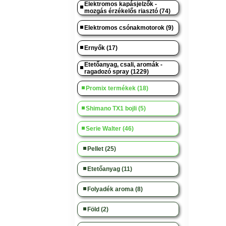
Elektromos kapásjelzők -
mozgás érzékelős riasztó (74)
Elektromos csónakmotorok (9)
Ernyők (17)
Etetőanyag, csali, aromák -
ragadozó spray (1229)
Promix termékek (18)
Shimano TX1 bojli (5)
Serie Walter (46)
Pellet (25)
Etetőanyag (11)
Folyadék aroma (8)
Föld (2)