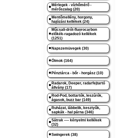
Mérlegek - vízhőmérő -
mérőszalag (20)
Mentőmellény, horgony,
hajózási kellékek (24)
Műcsali-drót-fluorocarbon
előkék-ragadozó kellékek
(1251)
Napszemüvegek (30)
Ólmok (164)
Pénztárca - bőr - horgász (10)
Radarok, Deeper, radarfejtartó
állvány (17)
Rod-Pod, bottartók, leszúrók,
ágasok, buzz bar (149)
Ruházat, lábbelik, kesztyűk,
sapkák - hal párna (346)
Sátrak ---- kényelmi kellékek
(32)
Swingerek (38)