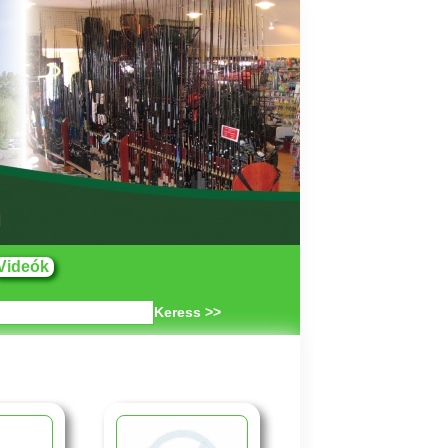
Videók
Keress >>