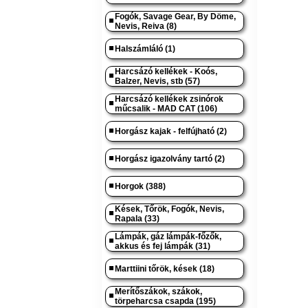
Fogók, Savage Gear, By Döme,
Nevis, Reiva (8)
Halszámláló (1)
Harcsázó kellékek - Koós,
Balzer, Nevis, stb (57)
Harcsázó kellékek zsinórok
műcsalik - MAD CAT (106)
Horgász kajak - felfújható (2)
Horgász igazolvány tartó (2)
Horgok (388)
Kések, Tőrök, Fogók, Nevis,
Rapala (33)
Lámpák, gáz lámpák-főzők,
akkus és fej lámpák (31)
Marttiini tőrök, kések (18)
Merítőszákok, szákok,
törpeharcsa csapda (195)