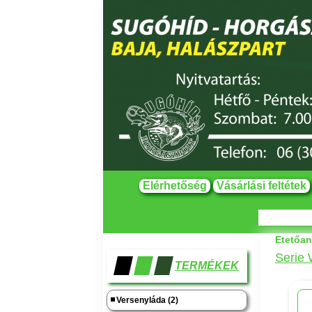
Elérhetőség
Vásárlási feltétek
Etetőan
Serie 
TERMÉKEK
Versenyláda (2)