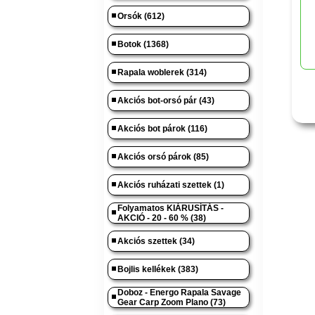
Orsók (612)
Botok (1368)
Rapala woblerek (314)
Akciós bot-orsó pár (43)
Akciós bot párok (116)
Akciós orsó párok (85)
Akciós ruházati szettek (1)
Folyamatos KIÁRUSÍTÁS -
AKCIÓ - 20 - 60 % (38)
Akciós szettek (34)
Bojlis kellékek (383)
Doboz - Energo Rapala Savage
Gear Carp Zoom Plano (73)