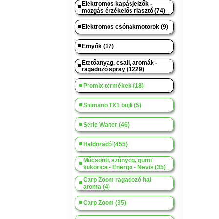
Elektromos kapásjelzők -
mozgás érzékelős riasztó (74)
Elektromos csónakmotorok (9)
Ernyők (17)
Etetőanyag, csali, aromák -
ragadozó spray (1229)
Promix termékek (18)
Shimano TX1 bojli (5)
Serie Walter (46)
Haldoradó (455)
Műcsonti, szúnyog, gumi
kukorica - Energo - Nevis (35)
Carp Zoom ragadozó hal
aroma (4)
Carp Zoom (35)