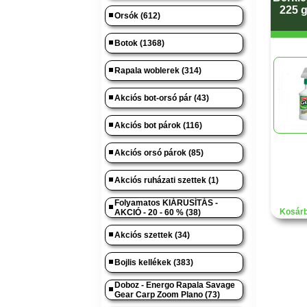
225 g
Orsók (612)
Botok (1368)
Rapala woblerek (314)
Akciós bot-orsó pár (43)
Akciós bot párok (116)
Akciós orsó párok (85)
Akciós ruházati szettek (1)
Folyamatos KIÁRUSÍTÁS -
Kosárb
AKCIÓ - 20 - 60 % (38)
Akciós szettek (34)
Bojlis kellékek (383)
Doboz - Energo Rapala Savage
Gear Carp Zoom Plano (73)