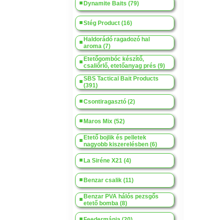
Dynamite Baits (79)
Stég Product (16)
Haldorádó ragadozó hal
aroma (7)
Etetőgombóc készítő,
csaliőrlő, etetőanyag prés (9)
SBS Tactical Bait Products
(391)
Csontiragasztó (2)
Maros Mix (52)
Etető bojlik és pelletek
nagyobb kiszerelésben (6)
La Siréne X21 (4)
Benzar csalik (11)
Benzar PVA hálós pezsgős
etető bomba (8)
Feedermánia (20)