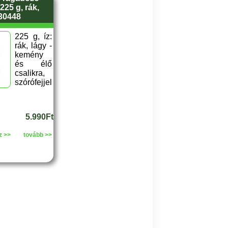
225 g, rák,
30448
225 g, íz:
rák, lágy -
kemény
és élő
csalikra,
szórófejjel
5.990Ft
z >>
tovább >>