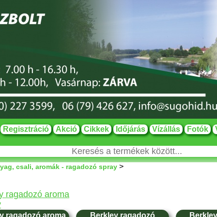
Regisztráció
Akció
Cikkek
Időjárás
Vízállás
Fotók
>
yag, csali, aromák - ragadozó spray
ey ragadozó aroma
y
y ragadozó aroma,
Berkley ragadozó
Berkle