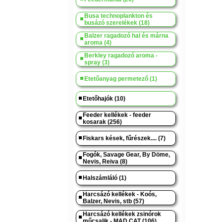
Busa technoplankton és
busázó szerelékek (18)
Balzer ragadozó hal és márna
aroma (4)
Berkley ragadozó aroma -
spray (3)
Etetőanyag permetező (1)
Etetőhajók (10)
Feeder kellékek - feeder
kosarak (256)
Fiskars kések, fűrészek.... (7)
Fogók, Savage Gear, By Döme,
Nevis, Reiva (8)
Halszámláló (1)
Harcsázó kellékek - Koós,
Balzer, Nevis, stb (57)
Harcsázó kellékek zsinórok
műcsalik - MAD CAT (106)