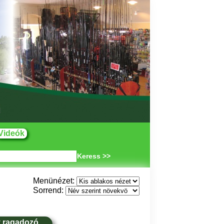
Videók
Keress >>
Menünézet:
Sorrend:
y ragadozó