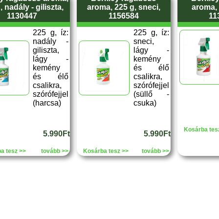
, nadály - giliszta,
aroma, 225 g, sneci,
aroma, 
1130447
1156584
11
225 g, íz:
225 g, íz:
nadály -
sneci,
giliszta,
lágy -
lágy -
kemény
kemény
és élő
és élő
csalikra,
csalikra,
szórófejjel
szórófejjel
(süllő -
(harcsa)
csuka)
Kosárba tes
5.990Ft
5.990Ft
a tesz >>
tovább >>
Kosárba tesz >>
tovább >>