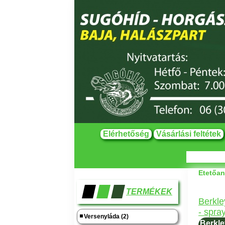
Elérhetőség
Vásárlási feltétek
Etetőan
TERMÉKEK
Berkl
- spra
Versenyláda (2)
Berkle