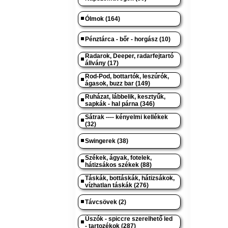
Ólmok (164)
Pénztárca - bőr - horgász (10)
Radarok, Deeper, radarfejtartó
állvány (17)
Rod-Pod, bottartók, leszúrók,
ágasok, buzz bar (149)
Ruházat, lábbelik, kesztyűk,
sapkák - hal párna (346)
Sátrak ---- kényelmi kellékek
(32)
Swingerek (38)
Székek, ágyak, fotelek,
hátizsákos székek (88)
Táskák, bottáskák, hátizsákok,
vízhatlan táskák (276)
Távcsövek (2)
Úszók - spiccre szerelhető led
- tartozékok (287)