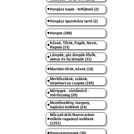
Horgász kajak - felfújható (2)
Horgász igazolvány tartó (2)
Horgok (388)
Kések, Tőrök, Fogók, Nevis,
Rapala (33)
Lámpák, gáz lámpák-főzők,
akkus és fej lámpák (31)
Marttiini tőrök, kések (18)
Merítőszákok, szákok,
törpeharcsa csapda (195)
Mérlegek - vízhőmérő -
mérőszalag (20)
Mentőmellény, horgony,
hajózási kellékek (24)
Műcsali-drót-fluorocarbon
előkék-ragadozó kellékek
(1251)
Napszemüvegek (30)