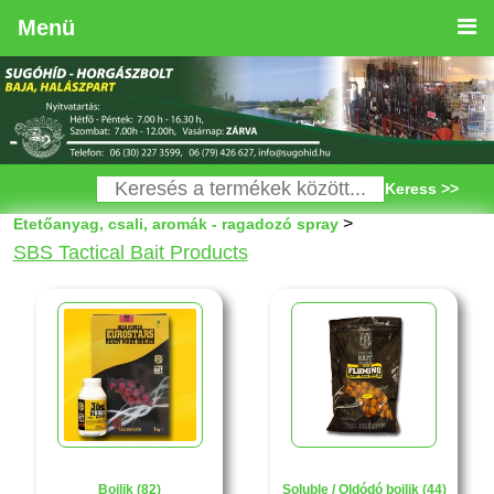
Menü
Keress >>
>
Etetőanyag, csali, aromák - ragadozó spray
SBS Tactical Bait Products
Bojlik (82)
Soluble / Oldódó bojlik (44)