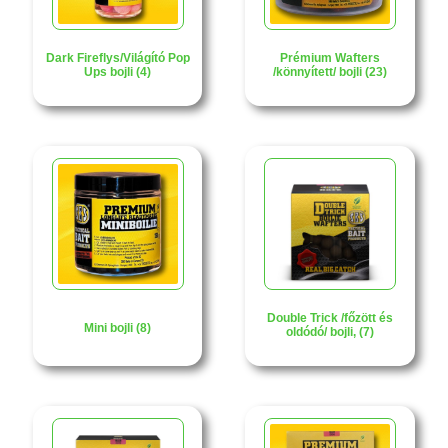
Dark Fireflys/Világító Pop
Prémium Wafters
Ups bojli (4)
/könnyített/ bojli (23)
Double Trick /főzött és
Mini bojli (8)
oldódó/ bojli, (7)