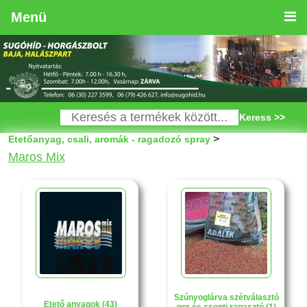
Menü
Keress >>
>
Etetőanyag, csali, aromák - ragadozó spray
Maros Mix
Szúnyoglárva szétválasztó
Etető anyagok (43)