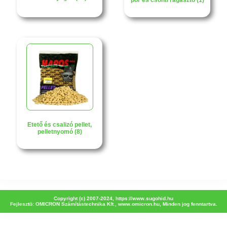
por és csonti ragasztó (1)
Etető és csalizó pellet,
pelletnyomó (8)
Copyright (c) 2007-2024,
https://www.sugohid.hu
Fejlesztö: OMICRON Számítástechnika Kft.,
www.omicron.hu
, Minden jog fenntartva.