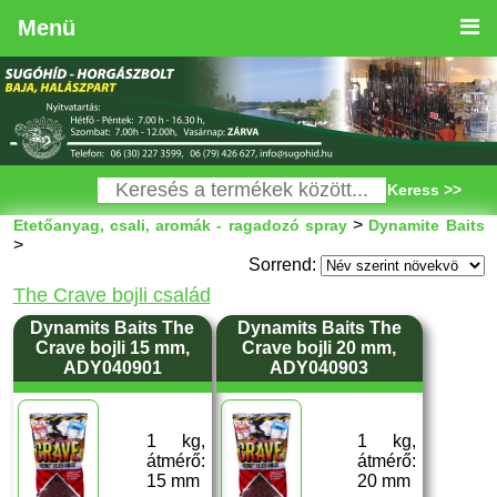
Menü
Keress >>
>
Etetőanyag, csali, aromák - ragadozó spray
Dynamite Baits
>
Sorrend:
The Crave bojli család
Dynamits Baits The
Dynamits Baits The
Crave bojli 15 mm,
Crave bojli 20 mm,
ADY040901
ADY040903
1 kg,
1 kg,
átmérő:
átmérő:
15 mm
20 mm