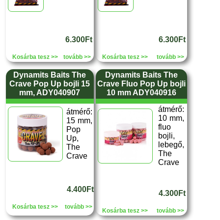
6.300Ft
6.300Ft
Kosárba tesz >>
tovább >>
Kosárba tesz >>
tovább >>
Dynamits Baits The
Dynamits Baits The
Crave Pop Up bojli 15
Crave Fluo Pop Up bojli
mm, ADY040907
10 mm ADY040916
átmérő:
átmérő:
10 mm,
15 mm,
fluo
Pop
bojli,
Up,
lebegő,
The
The
Crave
Crave
4.400Ft
4.300Ft
Kosárba tesz >>
tovább >>
Kosárba tesz >>
tovább >>